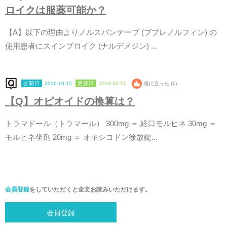
ロ
イ
ク
は
服
薬
可
能
か
？
【
A
】
以
下
の
理
由
よ
り
ノ
ル
ス
パ
ン
テ
ー
プ
(
ブ
プ
レ
ノ
ル
フ
ィ
ン
)
の
使
用
患
者
に
ス
イ
ン
プ
ロ
イ
ク
(
ナ
ル
デ
メ
ジ
ン
)
.
.
.
2016.10.15
2018.06.27
役に立った (1)
【
Q
】
オ
ピ
オ
イ
ド
の
換
算
は
？
ト
ラ
マ
ド
ー
ル
（
ト
ラ
マ
ー
ル
）
3
0
0
m
g
＝
経
口
モ
ル
ヒ
ネ
3
0
m
g
＝
モ
ル
ヒ
ネ
坐
剤
2
0
m
g
＝
オ
キ
シ
コ
ド
ン
徐
放
錠
.
.
.
会員登録
をしていただくと全文お読みいただけます。
会員登録