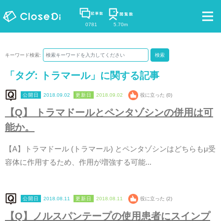
0781
5.70m
キーワード検索:
検索
「タグ:
トラマール
」に関する記事
2018.09.02
2018.09.02
役に立った (0)
【
Q
】
ト
ラ
マ
ド
ー
ル
と
ペ
ン
タ
ゾ
シ
ン
の
併
用
は
可
能
か
。
【
A
】
ト
ラ
マ
ド
ー
ル
(
ト
ラ
マ
ー
ル
)
と
ペ
ン
タ
ゾ
シ
ン
は
ど
ち
ら
も
μ
受
容
体
に
作
用
す
る
た
め
、
作
用
が
増
強
す
る
可
能
.
.
.
2018.08.11
2018.08.11
役に立った (2)
【
Q
】
ノ
ル
ス
パ
ン
テ
ー
プ
の
使
用
患
者
に
ス
イ
ン
プ