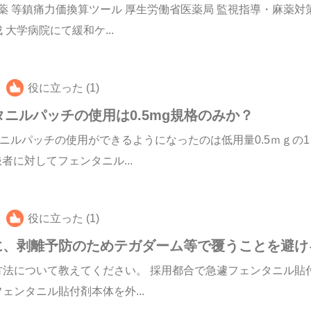
薬 等鎮痛力価換算ツール 厚生労働省医薬局 監視指導・麻薬対策
大学病院にて緩和ケ...
役に立った (1)
フェンタニルパッチの使用は0.5mg規格のみか？
るフェンタニルパッチの使用ができるようになったのは低用量0.5ｍ
者に対してフェンタニル...
役に立った (1)
に、剥離予防のためテガダーム等で覆うことを避け
方法について教えてください。 採用都合で急遽フェンタニル貼
フェンタニル貼付剤本体を外...