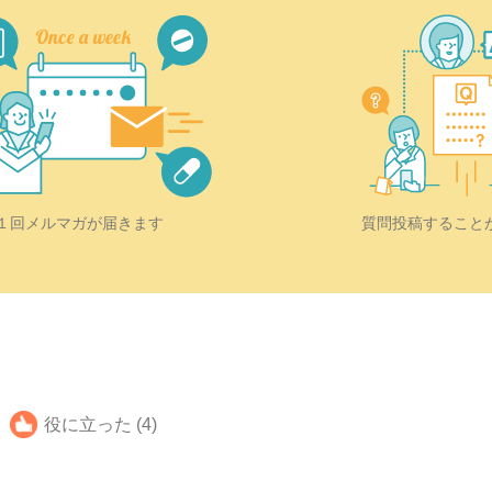
質問投稿すること
１回メルマガが届きます
役に立った (4)