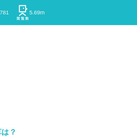
0781
5.69m
算は？