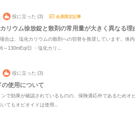
役に立った (3)
会員限定記事
化カリウム徐放錠と散剤の常用量が大きく異なる理
た場合は、塩化カリウムの散剤への切替を推奨しています。体
30mEq/日 ・塩化カリ...
役に立った (3)
ドの使用について
インで効果が確認されているものの、保険適応外であるためオ
てもオピオイドは使用...