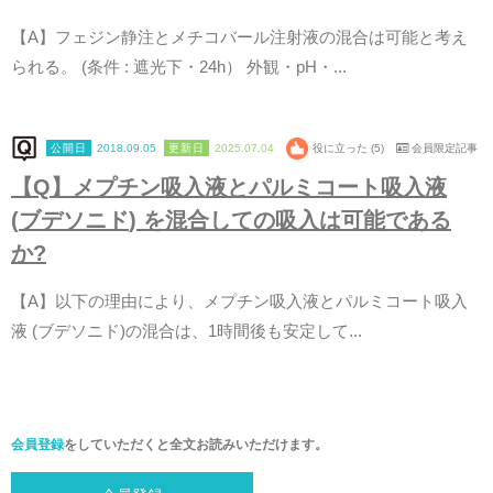
【
A
】
フ
ェ
ジ
ン
静
注
と
メ
チ
コ
バ
ー
ル
注
射
液
の
混
合
は
可
能
と
考
え
ら
れ
る
。
(
条
件
:
遮
光
下
・
2
4
h
）
外
観
・
p
H
・
.
.
.
2018.09.05
2025.07.04
役に立った (5)
会員限定記事
【
Q
】
メ
プ
チ
ン
吸
入
液
と
パ
ル
ミ
コ
ー
ト
吸
入
液
(
ブ
デ
ソ
ニ
ド
)
を
混
合
し
て
の
吸
入
は
可
能
で
あ
る
か
?
【
A
】
以
下
の
理
由
に
よ
り
、
メ
プ
チ
ン
吸
入
液
と
パ
ル
ミ
コ
ー
ト
吸
入
液
(
ブ
デ
ソ
ニ
ド
)
の
混
合
は
、
1
時
間
後
も
安
定
し
て
.
.
.
会員登録
をしていただくと全文お読みいただけます。