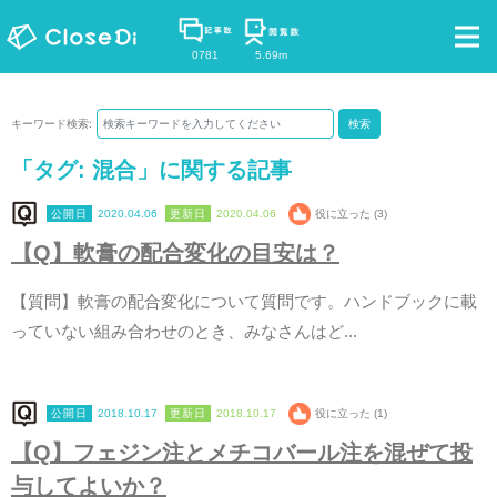
0781
5.69m
キーワード検索:
検索
「タグ:
混合
」に関する記事
2020.04.06
2020.04.06
役に立った (3)
【
Q
】
軟
膏
の
配
合
変
化
の
目
安
は
？
【
質
問
】
軟
膏
の
配
合
変
化
に
つ
い
て
質
問
で
す
。
ハ
ン
ド
ブ
ッ
ク
に
載
っ
て
い
な
い
組
み
合
わ
せ
の
と
き
、
み
な
さ
ん
は
ど
.
.
.
2018.10.17
2018.10.17
役に立った (1)
【
Q
】
フ
ェ
ジ
ン
注
と
メ
チ
コ
バ
ー
ル
注
を
混
ぜ
て
投
与
し
て
よ
い
か
？