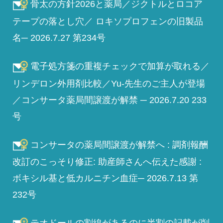
骨太の方針2026と薬局／ジクトルとロコア
テープの落とし穴／ ロキソプロフェンの旧製品
名─ 2026.7.27 第234号
電子処方箋の重複チェックで加算が取れる／
リンデロン外用剤比較／Yu-先生のご主人が登場
／コンサータ薬局間譲渡が解禁 ─ 2026.7.20 233
号
コンサータの薬局間譲渡が解禁へ : 調剤報酬
改訂のこっそり修正: 助産師さんへ伝えた感謝 :
ボキシル基と低カルニチン血症─ 2026.7.13 第
232号