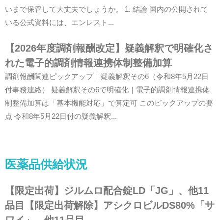
いまで保管して大丈夫でしょうか。 1. 結論 国内の公開されて
いる公式資料には、エンレスト...
【2026年度調剤報酬改定】疑義解釈で明確化さ
れた電子的調剤情報連携体制整備加算
調剤報酬関連ピックアップ｜疑義解釈その6（令和8年5月22日
付事務連絡） 疑義解釈その6で明確化｜電子的調剤情報連携体
制整備加算は「基本機能対応」で算定可 このピックアップの要
点 令和8年5月22日付の疑義解釈...
医薬品供給状況
【限定出荷】ジルムロ配合錠LD「JG」、他11
品目【限定出荷解除】アシクロビルDS80%「サ