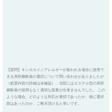
【質問】キシロカインアレルギー
が
疑われる場合に使用で
きる局所麻酔薬の
選択について問い合わせ
が
ありました
が
（
処置内容の詳細は未確認）、
当院にはエステル型の局所
麻酔薬の採用もなく適切な提案
が
出来ま
せんでした。 この
ような場合、どのような対応
が
適切であったか、
他に選択
肢はあったのか、ご教示頂けると幸いです。