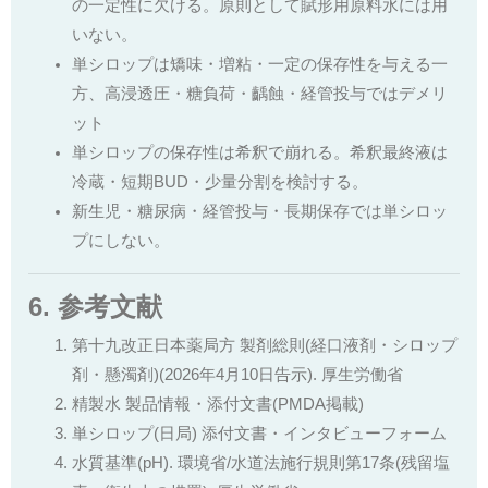
の一定性に欠ける。原則として賦形用原料水には用
いない。
単シロップは矯味・増粘・一定の保存性を与える一
方、高浸透圧・糖負荷・齲蝕・経管投与ではデメリ
ット
単シロップの保存性は希釈で崩れる。希釈最終液は
冷蔵・短期BUD・少量分割を検討する。
新生児・糖尿病・経管投与・長期保存では単シロッ
プにしない。
6. 参考文献
第十九改正日本薬局方 製剤総則(経口液剤・シロップ
剤・懸濁剤)(2026年4月10日告示). 厚生労働省
精製水 製品情報・添付文書(PMDA掲載)
単シロップ(日局) 添付文書・インタビューフォーム
水質基準(pH). 環境省/水道法施行規則第17条(残留塩