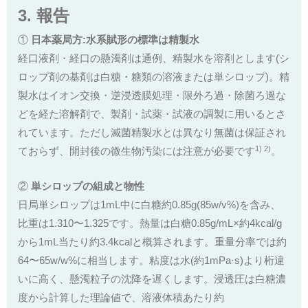
3. 報告
①
日本薬局方:水系賦形の標準は精製水
経口液剤・経口の懸濁剤は通例、精製水を溶剤とします(シ
ロップ剤の基剤は白糖・糖類の溶液または単シロップ)。精
製水はイオン交換・逆浸透膜処理・限外ろ過・除菌ろ過な
どを経た溶解剤で、製剤・試薬・試液の調製に用いるとさ
れています。ただし滅菌精製水とは異なり無菌は保証され
1) 2)
ておらず、開封後の微生物汚染には注意が必要です
。
②
単シロップの組成と物性
日局単シロップは1mL中に白糖約0.85g(85w/v%)を含み、
比重は1.310〜1.325です。熱量は白糖0.85g/mL×約4kcal/g
から1mL当たり約3.4kcalと概算されます。重量分率では約
64〜65w/w%に相当します。粘度は水(約1mPa·s)より桁違
いに高く、懸濁粒子の沈降を遅くします。浸透圧は白糖濃
度から計算した理論値で、溶液体積あたり約