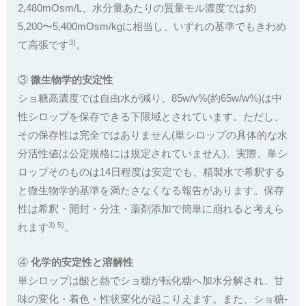
2,480mOsm/L、水分量あたりの質量モル濃度では約
5,200〜5,400mOsm/kgに相当し、いずれの基準でもきわめ
3)
て高張です
。
③
微生物学的安定性
ショ糖高濃度では自由水が減り、85w/v%(約65w/w%)は中
性シロップを保存できる下限域とされています。ただし、
その保存性は完全ではありません(単シロップの具体的な水
分活性値は公定規格には規定されていません)。実際、単シ
ロップそのものは14日程度は安定でも、精製水で希釈する
と微生物学的基準を満たさなくなる報告があります。保存
性は希釈・開封・分注・薬剤添加で簡単に崩れると考えら
3) 5)
れます
。
④
化学的安定性と溶解性
単シロップは酸と熱でショ糖が転化糖へ加水分解され、甘
味の変化・着色・性状変化が起こりえます。また、ショ糖‐