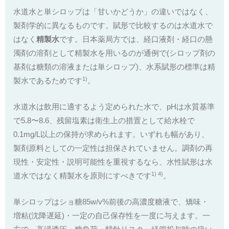
水道水と単シロップは「甘いかどうか」の違いではなく、
製剤学的に異なるものです。賦形で比較するのは水道水で
はなく
精製水
です。日本薬局方では、経口液剤・経口の懸
濁剤の溶剤として精製水を用いるのが通例で(シロップ剤の
基剤は糖類の溶液または単シロップ)、水系賦形の標準は精
1)
製水であるためです
。
水道水は飲用に適するよう定められた水で、pHは水質基準
で5.8〜8.6、残留塩素は衛生上の措置として給水栓で
0.1mg/L以上の保持が求められます。いずれも幅があり、
製剤原料としての一定性は担保されていません。調剤の再
現性・安定性・説明可能性を重視するなら、水性賦形は水
1) 4)
道水ではなく精製水を原則にすべきです
。
単シロップはショ糖85w/v%前後の高濃度糖液で、矯味・
増粘(沈降遅延)・一定の自己保存性を一度に与えます。一