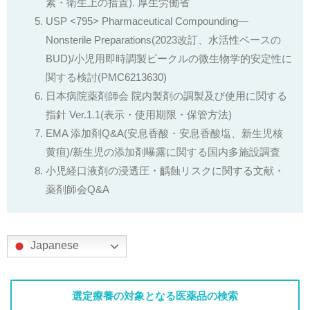
素・衛生上の措置). 厚生労働省
USP <795> Pharmaceutical Compounding—
Nonsterile Preparations(2023改訂、水活性ベースの
BUD)/小児用即時調製ビークルの微生物学的安定性に
関する検討(PMC6213630)
日本病院薬剤師会 院内製剤の調製及び使用に関する
指針 Ver.1.1(表示・使用期限・保管方法)
EMA 添加剤Q&A(安息香酸・安息香酸塩、新生児核
黄疸)/新生児の添加剤曝露に関する国内多施設調査
小児経口液剤の浸透圧・齲蝕リスクに関する文献・
薬剤師会Q&A
Japanese
選定療養の対象となる医薬品の検索