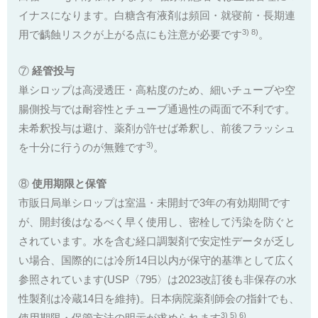
イナスになります。白糖含有液剤は頻回・就寝前・長期連
3) 8)
用で齲蝕リスクが上がる点にも注意が必要です
。
⑦
経管投与
単シロップは高浸透圧・高粘度のため、細いチューブや空
腸側投与では耐容性とチューブ通過性の両面で不利です。
未希釈投与は避け、薬剤が許せば希釈し、前後フラッシュ
3)
を十分に行うのが無難です
。
⑧
使用期限と保管
市販日局単シロップは室温・未開封で3年の有効期間です
が、開封後はなるべく早く使用し、密栓して汚染を防ぐと
されています。水を含む経口調製剤で安定性データが乏し
い場合、国際的には冷所14日以内が保守的基準として広く
参照されています(USP〈795〉は2023改訂後も非保存の水
性製剤は冷蔵14日を維持)。日本病院薬剤師会の指針でも、
3) 5) 6)