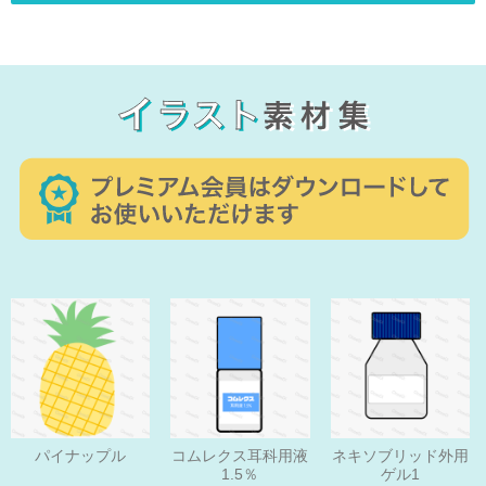
パイナップル
コムレクス耳科用液
ネキソブリッド外用
1.5％
ゲル1