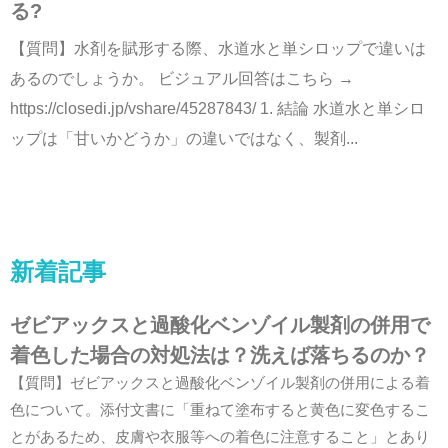
る?
【質問】水剤を賦形する際、水道水と単シロップで違いは
あるのでしょうか。 ビジュアル回答はこちら →
https://closedi.jp/vshare/45287843/ 1. 結論 水道水と単シロ
ップは「甘いかどうか」の違いではなく、製剤...
新着記事
ゼビアックスと過酸化ベンゾイル製剤の併用で
着色した場合の対処法は？洗えば落ちるのか？
【質問】ゼビアックスと過酸化ベンゾイル製剤の併用による着
色について。添付文書に「重ねて塗布すると黄色に変色するこ
とがあるため、皮膚や衣服等への着色に注意すること」とあり