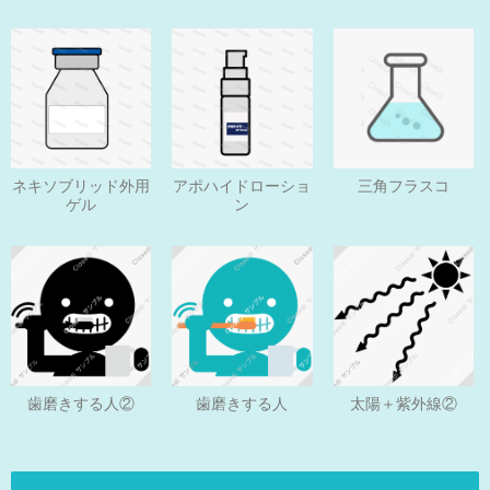
ネキソブリッド外用
アポハイドローショ
三角フラスコ
ゲル
ン
歯磨きする人
歯磨きする人②
太陽＋紫外線②