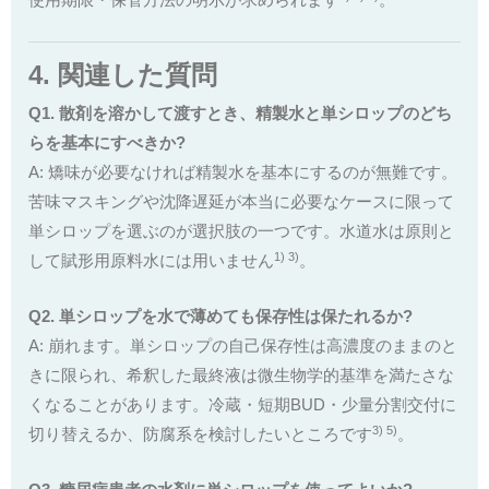
使用期限・保管方法の明示が求められます
。
4. 関連した質問
Q1. 散剤を溶かして渡すとき、精製水と単シロップのどち
らを基本にすべきか?
A: 矯味が必要なければ精製水を基本にするのが無難です。
苦味マスキングや沈降遅延が本当に必要なケースに限って
単シロップを選ぶのが選択肢の一つです。水道水は原則と
1) 3)
して賦形用原料水には用いません
。
Q2. 単シロップを水で薄めても保存性は保たれるか?
A: 崩れます。単シロップの自己保存性は高濃度のままのと
きに限られ、希釈した最終液は微生物学的基準を満たさな
くなることがあります。冷蔵・短期BUD・少量分割交付に
3) 5)
切り替えるか、防腐系を検討したいところです
。