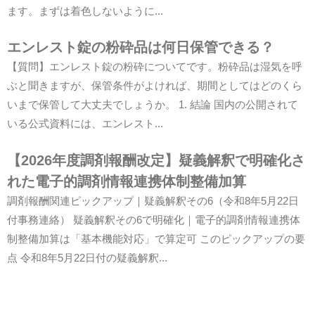
ます。まずは着色しないように...
エンレスト錠の粉砕品は何日保管できる？
【質問】エンレスト錠の粉砕についてです。粉砕品は湿気を呼
ぶと聞きますが、保管条件がよければ、期間としてはどのくら
いまで保管して大丈夫でしょうか。 1. 結論 国内の公開されて
いる公式資料には、エンレスト...
【2026年度調剤報酬改定】疑義解釈で明確化さ
れた電子的調剤情報連携体制整備加算
調剤報酬関連ピックアップ｜疑義解釈その6（令和8年5月22日
付事務連絡） 疑義解釈その6で明確化｜電子的調剤情報連携体
制整備加算は「基本機能対応」で算定可 このピックアップの要
点 令和8年5月22日付の疑義解釈...