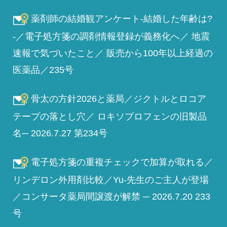
薬剤師の結婚観アンケート-結婚した年齢は?
-／電子処方箋の調剤情報登録が義務化へ／ 地震
速報で気づいたこと／ 販売から100年以上経過の
医薬品／235号
骨太の方針2026と薬局／ジクトルとロコア
テープの落とし穴／ ロキソプロフェンの旧製品
名─ 2026.7.27 第234号
電子処方箋の重複チェックで加算が取れる／
リンデロン外用剤比較／Yu-先生のご主人が登場
／コンサータ薬局間譲渡が解禁 ─ 2026.7.20 233
号