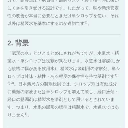
方で、高浸透圧・糖負荷・齲蝕リスク・経管投与時の扱い
にくさを引き受ける設計です。したがって、味や懸濁安定
性の改善が本当に必要なときだけ単シロップを使い、それ
3)
以外は精製水を基本にするのが適切です
。
2. 背景
「賦形の水」とひとまとめにされがちですが、水道水・精
製水・単シロップは役割が異なります。水道水は溶媒(しか
も規格に幅がある飲用水)、精製水は製剤用の溶解剤、単シ
1)
ロップは甘味・粘性・ある程度の保存性を持つ基剤です
2) 3)
。日本薬局方の製剤総則では、シロップ剤は有効成分
に糖類の溶液または単シロップを加えて製し、経口液剤・
経口の懸濁剤は精製水を溶剤として用いるとされていま
す。つまり、水系の賦形の標準は精製水で、水道水ではあ
1)
りません
。