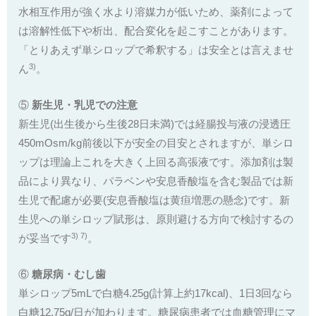
水相互作用が強く水より溶媒力が低いため、薬剤によって
は溶解性低下や析出、配合変化を起こすことがあります。
「とりあえず単シロップで希釈する」は安全とは言えませ
3)
ん
。
⑤
新生児・乳児での注意
新生児(出生後から生後28日未満)では経腸投与液の浸透圧
450mOsm/kg前後以下が安全の目安とされますが、単シロ
ップは理論上これを大きく上回る高張液です。添加剤は製
品により異なり、パラベンや安息香酸塩を含む製品では新
生児で配慮が必要(安息香酸塩は黄疸増悪の懸念)です。新
生児への単シロップ賦形は、原則避ける方向で検討するの
3) 7)
が妥当です
。
⑥
糖尿病・むし歯
単シロップ5mLで白糖4.25g(計算上約17kcal)、1日3回なら
白糖12.75g/日が加わります。糖尿病患者では血糖管理にマ