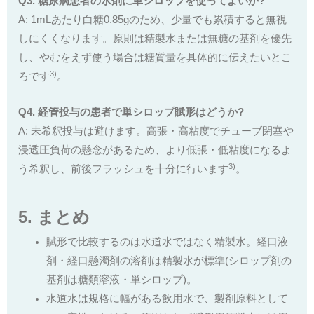
Q3. 糖尿病患者の水剤に単シロップを使ってよいか?
A: 1mLあたり白糖0.85gのため、少量でも累積すると無視
しにくくなります。原則は精製水または無糖の基剤を優先
し、やむをえず使う場合は糖質量を具体的に伝えたいとこ
3)
ろです
。
Q4. 経管投与の患者で単シロップ賦形はどうか?
A: 未希釈投与は避けます。高張・高粘度でチューブ閉塞や
浸透圧負荷の懸念があるため、より低張・低粘度になるよ
3)
う希釈し、前後フラッシュを十分に行います
。
5. まとめ
賦形で比較するのは水道水ではなく精製水。経口液
剤・経口懸濁剤の溶剤は精製水が標準(シロップ剤の
基剤は糖類溶液・単シロップ)。
水道水は規格に幅がある飲用水で、製剤原料として