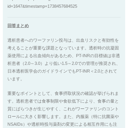
id=1647&timestamp=1738457684525
回答まとめ
透析患者へのワーファリン投与は、出血リスクと有効性を
考えることが重要な課題となっています。透析時の抗凝固
薬使用による出血傾向があるため、PT-INRの目標値は非透
析患者（2.0～3.0）より低い1.5～2.0での管理が推奨され、
日本透析医学会のガイドラインでもPT-INR＜2.0とされて
います。
重要なポイントとして、食事摂取状況の確認が挙げられま
す。透析患者では食事制限や食欲低下により、食事の量と
質にばらつきが生じやすく、これがワーファリンのコント
ロールに大きく影響します。また、内服薬（特に抗菌薬や
NSAIDs）や透析時投与薬剤の変更による相互作用にも注