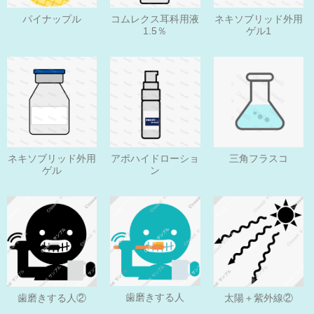
パイナップル
コムレクス耳科用液
ネキソブリッド外用
1.5％
ゲル1
ネキソブリッド外用
アポハイドローショ
三角フラスコ
ゲル
ン
歯磨きする人
歯磨きする人②
太陽＋紫外線②