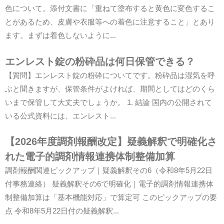
色について。添付文書に「重ねて塗布すると黄色に変色するこ
とがあるため、皮膚や衣服等への着色に注意すること」とあり
ます。まずは着色しないように...
エンレスト錠の粉砕品は何日保管できる？
【質問】エンレスト錠の粉砕についてです。粉砕品は湿気を呼
ぶと聞きますが、保管条件がよければ、期間としてはどのくら
いまで保管して大丈夫でしょうか。 1. 結論 国内の公開されて
いる公式資料には、エンレスト...
【2026年度調剤報酬改定】疑義解釈で明確化さ
れた電子的調剤情報連携体制整備加算
調剤報酬関連ピックアップ｜疑義解釈その6（令和8年5月22日
付事務連絡） 疑義解釈その6で明確化｜電子的調剤情報連携体
制整備加算は「基本機能対応」で算定可 このピックアップの要
点 令和8年5月22日付の疑義解釈...