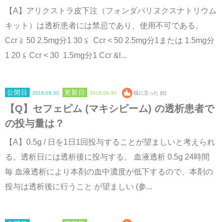
【A】アリクストラ皮下注（フォンダパリヌクスナトリウム
キット）は透析患者には禁忌であり、使用不可である。
Ccr ≧ 50 2.5mg分1 30 ≦ Ccr < 50 2.5mg分1または 1.5mg分
1 20 ≦ Ccr < 30 1.5mg分1 Ccr &l...
2018.09.30
2018.09.30
役に立った (0)
【Q】セフェピム (マキシピーム) の透析患者で
の投与量は？
【A】0.5g / 日を1日1回投与することが望ましいと考えられ
る。透析日には透析後に投与する。 血液透析 0.5g 24時間
毎 血液透析により本剤の血中濃度が低下するので、本剤の
投与は透析後に行うこと が望ましい (参...