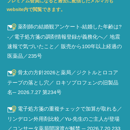
プレミアム会員になると過去に配信したメルマガも
website内で閲覧できます。
薬剤師の結婚観アンケート-結婚した年齢は?
-／電子処方箋の調剤情報登録が義務化へ／ 地震
速報で気づいたこと／ 販売から100年以上経過の
医薬品／235号
骨太の方針2026と薬局／ジクトルとロコア
テープの落とし穴／ ロキソプロフェンの旧製品
名─ 2026.7.27 第234号
電子処方箋の重複チェックで加算が取れる／
リンデロン外用剤比較／Yu-先生のご主人が登場
／コンサータ薬局間譲渡が解禁 ─ 2026.7.20 233