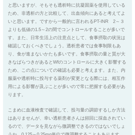
と思いますが、そもそも透析時に抗凝固薬を使用している
ため、非透析の方と比較して、出血傾向にあると考えてよ
いと思います。ですから一般的に言われるPT-INR 2～３
よりも低値の1.5～2の間でコントロールすることが多いで
す。また、日常生活上の注意点として、食事摂取の状況は
確認しておくべきでしょう。透析患者では食事制限もあ
り、食が進まないかたも多いです。食事摂取の量と質が大
きなばらつきがあるとWfのコントロールに大きく影響する
ため、この点についての確認も必要と考えます。また、内
服薬や透析時に投与する薬剤が変更となる際には、相互作
用による影響が及ぶことが多いので常に把握する必要があ
ります。
こまめに血液検査で確認して、投与量の調節するしか方法
はありませんが、幸い透析患者さんは頻回に採血されてい
るので、データを見ながら微調整できるのではないでしょ
うか。0.125～0.25mg単位で微調整することもあります。