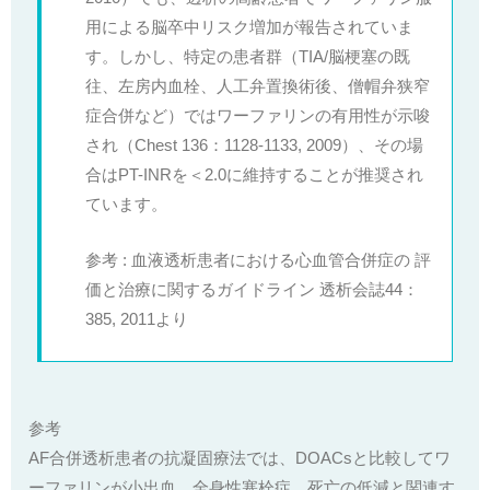
用による脳卒中リスク増加が報告されていま
す。
しかし、特定の患者群（TIA/脳梗塞の既
往、左房内血栓、人工弁置換術後、僧帽弁狭窄
症合併など）ではワーファリンの有用性が示唆
され（Chest 136：1128-1133, 2009）、その場
合はPT-INRを＜2.0に維持することが推奨され
ています。
参考 : 血液透析患者における心血管合併症の 評
価と治療に関するガイドライン 透析会誌44：
385, 2011より
参考
AF合併透析患者の抗凝固療法では、DOACsと比較してワ
ーファリンが小出血、全身性塞栓症、死亡の低減と関連す