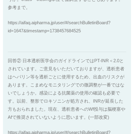
参考まで。
https://aifaq.aipharma.jp/user/#/searchBulletinBoard?
id=1647&timestamp=1738457684525
回答② 日本透析医学会のガイドラインではPT-INR＜2.0と
されています。ご意見をいただいておりますが、透析患者
はヘパリン等を透析ごとに使用するため、出血のリスクが
あります。こまめなモニタリングでの微調整が一番ではな
いでしょうか。感染による抗菌薬の使用の確認も必要で
す。以前、整形でロキソニンが処方され、INRが延長した
方もおられました。現在、透析患者へのWf投与は脳梗塞や
Afで推奨されていないように思います。(一部改変)
https://aifaq.aipharma.jp/user/#/searchBulletinBoard?