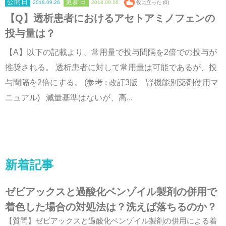
2018.09.26
2018.09.26
役に立った (0)
【Q】透析患者におけるアセトアミノフェンの
投与量は？
【A】以下の記載より、常用量で投与間隔を2倍での投与が
推奨される。 透析患者に対して常用量は可能であるが、投
与間隔を2倍にする。 (参考 : 改訂3版 腎機能別薬剤使用マ
ニュアル) 減量基準はないが、高...
新着記事
ゼビアックスと過酸化ベンゾイル製剤の併用で
着色した場合の対処法は？洗えば落ちるのか？
【質問】ゼビアックスと過酸化ベンゾイル製剤の併用による着