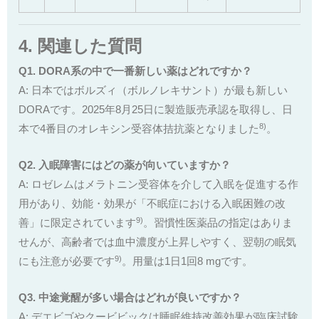
4. 関連した質問
Q1. DORA系の中で一番新しい薬はどれですか？
A: 日本ではボルズィ（ボルノレキサント）が最も新しい
DORAです。2025年8月25日に製造販売承認を取得し、日
8)
本で4番目のオレキシン受容体拮抗薬となりました
。
Q2. 入眠障害にはどの薬が向いていますか？
A: ロゼレムはメラトニン受容体を介して入眠を促進する作
用があり、効能・効果が「不眠症における入眠困難の改
9)
善」に限定されています
。習慣性医薬品の指定はありま
せんが、高齢者では血中濃度が上昇しやすく、翌朝の眠気
9)
にも注意が必要です
。用量は1日1回8 mgです。
Q3. 中途覚醒が多い場合はどれが良いですか？
A: デエビゴやクービビックは睡眠維持改善効果が臨床試験