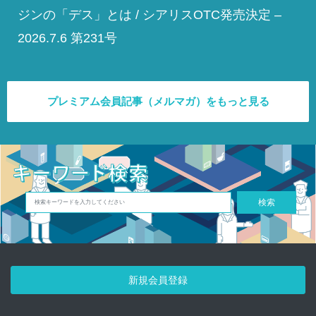
ジンの「デス」とは / シアリスOTC発売決定 –
2026.7.6 第231号
プレミアム会員記事（メルマガ）をもっと見る
検索
新規会員登録