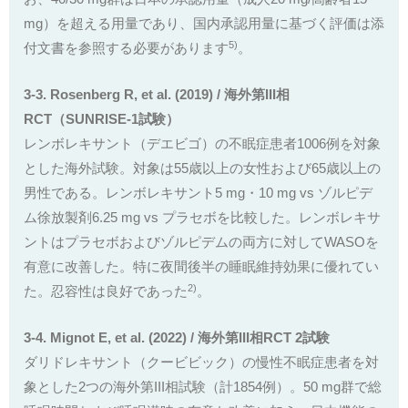
mg）を超える用量であり、国内承認用量に基づく評価は添
5)
付文書を参照する必要があります
。
3-3. Rosenberg R, et al. (2019) / 海外第III相
RCT（SUNRISE-1試験）
レンボレキサント（デエビゴ）の不眠症患者1006例を対象
とした海外試験。対象は55歳以上の女性および65歳以上の
男性である。レンボレキサント5 mg・10 mg vs ゾルピデ
ム徐放製剤6.25 mg vs プラセボを比較した。レンボレキサ
ントはプラセボおよびゾルピデムの両方に対してWASOを
有意に改善した。特に夜間後半の睡眠維持効果に優れてい
2)
た。忍容性は良好であった
。
3-4. Mignot E, et al. (2022) / 海外第III相RCT 2試験
ダリドレキサント（クービビック）の慢性不眠症患者を対
象とした2つの海外第III相試験（計1854例）。50 mg群で総