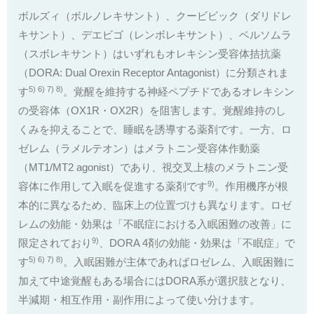
ボルズィ（ボルノレキサント）、クービビック（ダリドレ
キサント）、デエビゴ（レンボレキサント）、ベルソムラ
（スボレキサント）はいずれもオレキシン受容体拮抗薬
（DORA: Dual Orexin Receptor Antagonist）に分類されま
5) 6) 7) 8)
す
。覚醒を維持する神経ペプチドであるオレキシン
の受容体（OX1R・OX2R）を阻害します。覚醒維持のし
くみを抑えることで、睡眠を誘導する薬剤です。一方、ロ
ゼレム（ラメルテオン）はメラトニン受容体作動薬
（MT1/MT2 agonist）であり、視交叉上核のメラトニン受
9)
容体に作用して入眠を促進する薬剤です
。作用機序が根
本的に異なるため、臨床上の位置づけも異なります。ロゼ
レムの効能・効果は「不眠症における入眠困難の改善」に
9)
限定されており
、DORA 4剤の効能・効果は「不眠症」で
5) 6) 7) 8)
す
。入眠困難が主体であればロゼレム、入眠困難に
加えて中途覚醒もある場合にはDORA系が選択肢となり、
半減期・相互作用・副作用によって使い分けます。