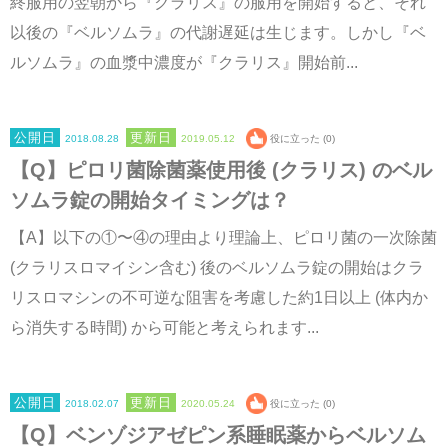
終服用の翌朝から『クラリス』の服用を開始すると、それ
以後の『ベルソムラ』の代謝遅延は生じます。しかし『ベ
ルソムラ』の血漿中濃度が『クラリス』開始前...
2018.08.28
2019.05.12
役に立った (0)
【Q】ピロリ菌除菌薬使用後 (クラリス) のベル
ソムラ錠の開始タイミングは？
【A】以下の①〜④の理由より理論上、ピロリ菌の一次除菌
(クラリスロマイシン含む) 後のベルソムラ錠の開始はクラ
リスロマシンの不可逆な阻害を考慮した約1日以上 (体内か
ら消失する時間) から可能と考えられます...
2018.02.07
2020.05.24
役に立った (0)
【Q】ベンゾジアゼピン系睡眠薬からベルソム