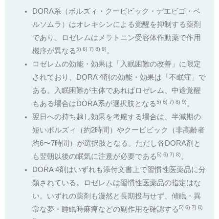
DORA系（ボルズィ・クービビック・デエビゴ・ベ
ルソムラ）はオレキシンによる覚醒を抑制する薬剤
であり、ロゼレムはメラトニン受容体作動薬で作用
5) 6) 7) 8) 9)
機序が異なる
。
ロゼレムの効能・効果は「入眠困難の改善」に限定
されており、DORA 4剤の効能・効果は「不眠症」で
ある。入眠困難が主体であればロゼレム、中途覚醒
5) 6) 7) 8) 9)
もある場合はDORA系が選択肢となる
。
翌日への持ち越し効果を考慮する場合は、半減期の
短いボルズィ（約2時間）やクービビック（非高齢者
約6〜7時間）が選択肢となる。ただし各DORA剤と
5) 6) 7) 8)
も翌朝以後の眠気に注意が必要である
。
DORA 4剤はいずれも添付文書上で習慣性医薬品に分
類されている。ロゼレムは習慣性医薬品の指定はな
い。いずれの薬剤も漫然と長期投与せず、傾眠・異
5) 6) 7) 8)
常な夢・睡眠時麻痺などの副作用を確認する