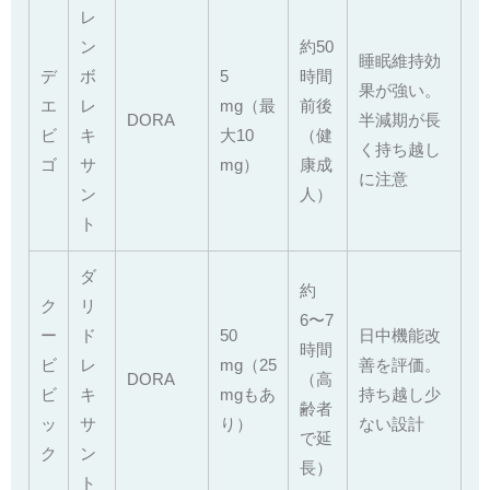
レ
ン
約50
睡眠維持効
デ
ボ
5
時間
果が強い。
エ
レ
mg（最
前後
DORA
半減期が長
ビ
キ
大10
（健
く持ち越し
ゴ
サ
mg）
康成
に注意
ン
人）
ト
ダ
約
ク
リ
6〜7
ー
ド
50
日中機能改
時間
ビ
レ
mg（25
善を評価。
DORA
（高
ビ
キ
mgもあ
持ち越し少
齢者
ッ
サ
り）
ない設計
で延
ク
ン
長）
ト