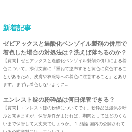
新着記事
ゼビアックスと過酸化ベンゾイル製剤の併用で
着色した場合の対処法は？洗えば落ちるのか？
【質問】ゼビアックスと過酸化ベンゾイル製剤の併用による着
色について。添付文書に「重ねて塗布すると黄色に変色するこ
とがあるため、皮膚や衣服等への着色に注意すること」とあり
ます。まずは着色しないように...
エンレスト錠の粉砕品は何日保管できる？
【質問】エンレスト錠の粉砕についてです。粉砕品は湿気を呼
ぶと聞きますが、保管条件がよければ、期間としてはどのくら
いまで保管して大丈夫でしょうか。 1. 結論 国内の公開されて
いる公式資料には、エンレスト...