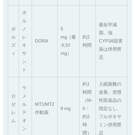
ボ
ル
最短半減
ボ
ノ
5
期。強
ル
レ
mg（最
約2
DORA
CYP3A阻害
ズ
キ
大10
時間
薬は併用禁
ィ
サ
mg）
忌
ン
ト
約1
入眠困難の
ラ
時間
改善。習慣
ロ
メ
（M-
性医薬品の
ゼ
ル
MT1/MT2
8 mg
II：
指定なし。
レ
テ
作動薬
約2
フルボキサ
ム
オ
時
ミン併用禁
ン
間）
忌