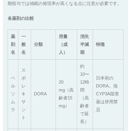
期投与では傾眠の発現率が高くなる点に注意が必要です。
各薬剤の比較
薬
一
用量
消失
剤
般
分類
（成
半減
特徴
名
名
人）
期
約
ス
10〜
ベ
ボ
日本初の
20
12時
ル
レ
DORA。強
mg（高
間
ソ
キ
DORA
CYP3A阻害
齢者15
（高
ム
サ
薬は併用禁
mg）
齢者
ラ
ン
忌
で延
ト
長）