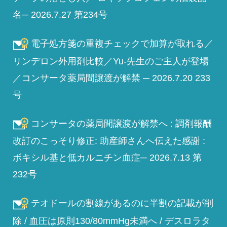
名─ 2026.7.27 第234号
電子処方箋の重複チェックで加算が取れる／
リンデロン外用剤比較／Yu-先生のご主人が登場
／コンサータ薬局間譲渡が解禁 ─ 2026.7.20 233
号
コンサータの薬局間譲渡が解禁へ : 調剤報酬
改訂のこっそり修正: 助産師さんへ伝えた感謝 :
ボキシル基と低カルニチン血症─ 2026.7.13 第
232号
テオドールの割線があるのに半割の記載が削
除 / 血圧は原則130/80mmHg未満へ / デスロラタ