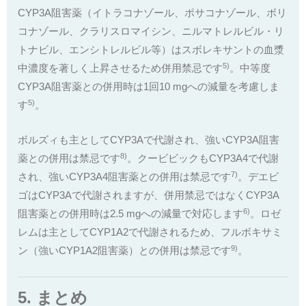
CYP3A阻害薬（イトラコナゾール、ポサコナゾール、ボリ
コナゾール、クラリスロマイシン、ニルマトレルビル・リ
トナビル、エンシトレルビル等）はスボレキサントの血漿
5)
中濃度を著しく上昇させるため併用禁忌です
。中等度
CYP3A阻害薬との併用時は1回10 mgへの減量を考慮しま
5)
す
。
ボルズィも主としてCYP3Aで代謝され、強いCYP3A阻害
8)
薬との併用は禁忌です
。クービビックもCYP3A4で代謝
7)
され、強いCYP3A4阻害薬との併用は禁忌です
。デエビ
ゴはCYP3Aで代謝されますが、併用禁忌ではなくCYP3A
6)
阻害薬との併用時は2.5 mgへの減量で対応します
。ロゼ
レムは主としてCYP1A2で代謝されるため、フルボキサミ
9)
ン（強いCYP1A2阻害薬）との併用は禁忌です
。
5. まとめ