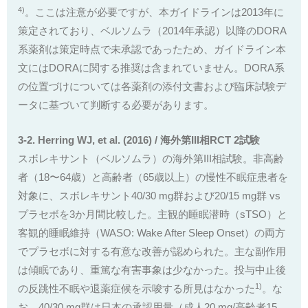
4)
。ここは注意が必要ですが、本ガイドラインは2013年に
策定されており、ベルソムラ（2014年承認）以降のDORA
系薬剤は策定時点で未承認であったため、ガイドライン本
文にはDORAに関する推奨は含まれていません。DORA系
の位置づけについては各薬剤の添付文書および臨床試験デ
ータに基づいて判断する必要があります。
3-2. Herring WJ, et al. (2016) / 海外第III相RCT 2試験
スボレキサント（ベルソムラ）の海外第III相試験。非高齢
者（18〜64歳）と高齢者（65歳以上）の慢性不眠症患者を
対象に、スボレキサント40/30 mg群および20/15 mg群 vs
プラセボを3か月間比較した。主観的睡眠潜時（sTSO）と
客観的睡眠維持（WASO: Wake After Sleep Onset）の両方
でプラセボに対する有意な改善が認められた。主な副作用
は傾眠であり、重篤な有害事象は少なかった。投与中止後
1)
の反跳性不眠や退薬症候を示唆する所見はなかった
。な
お、40/30 mg群は日本の承認用量（成人20 mg/高齢者15