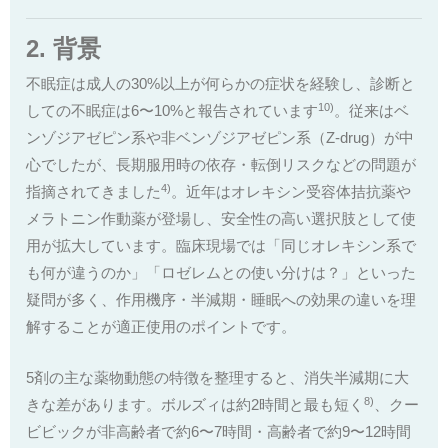
2. 背景
不眠症は成人の30%以上が何らかの症状を経験し、診断と
10)
しての不眠症は6〜10%と報告されています
。従来はベ
ンゾジアゼピン系や非ベンゾジアゼピン系（Z-drug）が中
心でしたが、長期服用時の依存・転倒リスクなどの問題が
4)
指摘されてきました
。近年はオレキシン受容体拮抗薬や
メラトニン作動薬が登場し、安全性の高い選択肢として使
用が拡大しています。臨床現場では「同じオレキシン系で
も何が違うのか」「ロゼレムとの使い分けは？」といった
疑問が多く、作用機序・半減期・睡眠への効果の違いを理
解することが適正使用のポイントです。
5剤の主な薬物動態の特徴を整理すると、消失半減期に大
8)
きな差があります。ボルズィは約2時間と最も短く
、クー
ビビックが非高齢者で約6〜7時間・高齢者で約9〜12時間