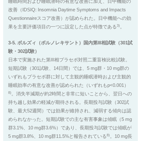
睡眠時間および睡眠潜時の有意な改善に加え、日中機能の
改善（IDSIQ: Insomnia Daytime Symptoms and Impacts
Questionnaireスコア改善）が認められた。日中機能への効
3)
果を主要評価項目の一つに設定した点が特徴である
。
3-5. ボルズィ（ボルノレキサント）国内第III相試験（301試
験・302試験）
日本で実施された第III相プラセボ対照二重盲検比較試験。
短期試験（301試験、14日間）では、5 mg群・10 mg群の
いずれもプラセボ群に対して主観的睡眠潜時および主観的
睡眠効率の有意な改善が認められた（いずれもp<0.001）
8)
。消失半減期が約2時間と非常に短いことから、翌日への
持ち越し効果の軽減が期待される。長期投与試験（302試
験、最大52週間）では効果が維持され、減弱する傾向は認
められなかった。短期試験での主な有害事象は傾眠（5 mg
群3.1%、10 mg群3.6%）であり、長期投与試験では傾眠が
8)
5 mg群3.8%、10 mg群11.5%と報告されている
。10 mg長