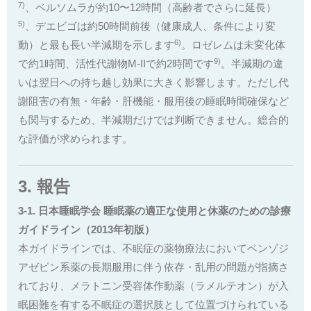
7)
、ベルソムラが約10〜12時間（高齢者でさらに延長）
5)
、デエビゴは約50時間前後（健康成人、条件により変
6)
動）と最も長い半減期を示します
。ロゼレムは未変化体
9)
で約1時間、活性代謝物M-IIで約2時間です
。半減期の違
いは翌日への持ち越し効果に大きく影響します。ただし代
謝阻害の有無・年齢・肝機能・服用後の睡眠時間確保など
も関与するため、半減期だけでは判断できません。総合的
な評価が求められます。
3. 報告
3-1. 日本睡眠学会 睡眠薬の適正な使用と休薬のための診療
ガイドライン（2013年初版）
本ガイドラインでは、不眠症の薬物療法においてベンゾジ
アゼピン系薬の長期服用に伴う依存・乱用の問題が指摘さ
れており、メラトニン受容体作動薬（ラメルテオン）が入
眠困難を有する不眠症の選択肢として位置づけられている