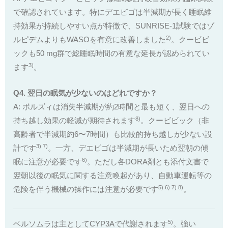
で確認されています。特にデエビゴは半減期が長く睡眠維
持効果が持続しやすい点が特徴で、SUNRISE-1試験ではゾ
2)
ルピデムよりもWASOを有意に改善しました
。クービビ
ックも50 mg群で総睡眠時間の有意な延長が認められてい
3)
ます
。
Q4. 翌日の眠気が少ないのはどれですか？
A: ボルズィは消失半減期が約2時間と最も短く、翌日への
8)
持ち越し効果の軽減が期待されます
。クービビック（非
高齢者で半減期約6〜7時間）も比較的持ち越しが少ない設
3) 7)
計です
。一方、デエビゴは半減期が長いため翌朝の傾
6)
眠に注意が必要です
。ただし各DORA剤とも添付文書で
翌朝以後の眠気に関する注意喚起があり、自動車運転等の
5) 6) 7) 8)
危険を伴う機械の操作には注意が必要です
。
5)
ベルソムラは主としてCYP3Aで代謝されます
。強い