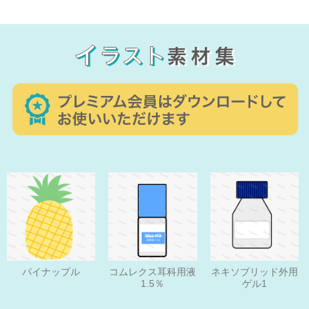
パイナップル
コムレクス耳科用液
ネキソブリッド外用
1.5％
ゲル1