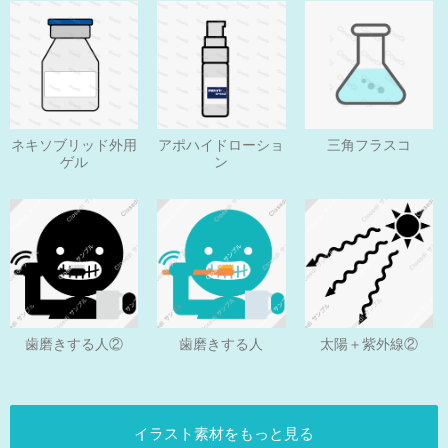
ネキソブリッド外用
アポハイドローショ
三角フラスコ
ゲル
ン
歯磨きする人
歯磨きする人②
太陽＋紫外線②
イラスト素材をもっと見る