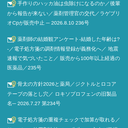
手作りのハッカ油は虫除けになるのか／後輩
から報告が来ない／薬剤管理官の交代／ラゲブリ
オCpが販売中止 ─ 2026.8.10 236号
薬剤師の結婚観アンケート-結婚した年齢は?
-／電子処方箋の調剤情報登録が義務化へ／ 地震
速報で気づいたこと／ 販売から100年以上経過の
医薬品／235号
骨太の方針2026と薬局／ジクトルとロコア
テープの落とし穴／ ロキソプロフェンの旧製品
名─ 2026.7.27 第234号
電子処方箋の重複チェックで加算が取れる／