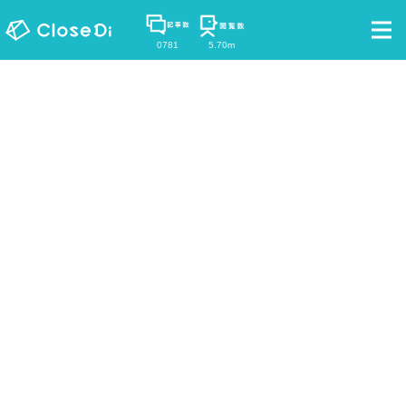
0781
5.70m