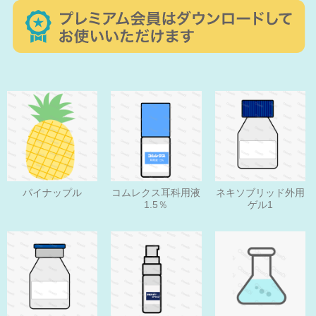
パイナップル
コムレクス耳科用液
ネキソブリッド外用
1.5％
ゲル1