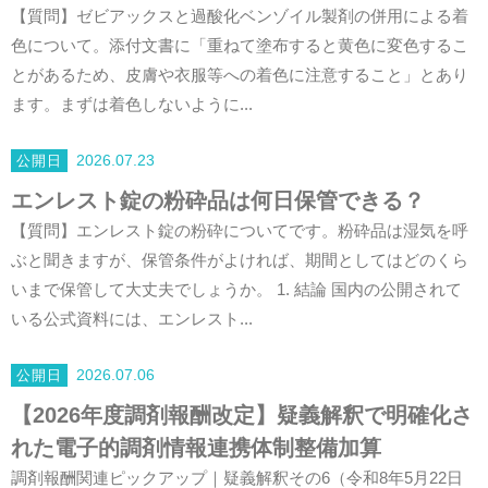
【質問】ゼビアックスと過酸化ベンゾイル製剤の併用による着
色について。添付文書に「重ねて塗布すると黄色に変色するこ
とがあるため、皮膚や衣服等への着色に注意すること」とあり
ます。まずは着色しないように...
2026.07.23
エンレスト錠の粉砕品は何日保管できる？
【質問】エンレスト錠の粉砕についてです。粉砕品は湿気を呼
ぶと聞きますが、保管条件がよければ、期間としてはどのくら
いまで保管して大丈夫でしょうか。 1. 結論 国内の公開されて
いる公式資料には、エンレスト...
2026.07.06
【2026年度調剤報酬改定】疑義解釈で明確化さ
れた電子的調剤情報連携体制整備加算
調剤報酬関連ピックアップ｜疑義解釈その6（令和8年5月22日