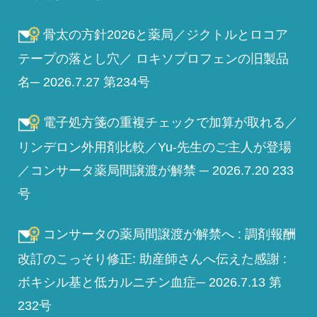
骨太の方針2026と薬局／ジクトルとロコア
テープの落とし穴／ ロキソプロフェンの旧製品
名─ 2026.7.27 第234号
電子処方箋の重複チェックで加算が取れる／
リンデロン外用剤比較／Yu-先生のご主人が登場
／コンサータ薬局間譲渡が解禁 ─ 2026.7.20 233
号
コンサータの薬局間譲渡が解禁へ : 調剤報酬
改訂のこっそり修正: 助産師さんへ伝えた感謝 :
ボキシル基と低カルニチン血症─ 2026.7.13 第
232号