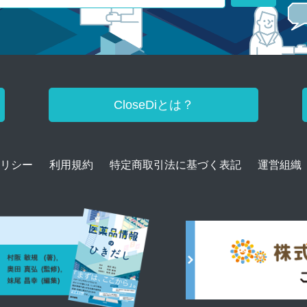
CloseDiとは？
リシー
利用規約
特定商取引法に基づく表記
運営組織