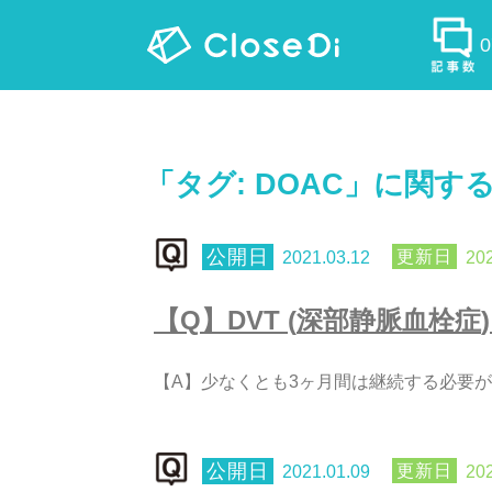
「タグ:
DOAC
」に関す
2021.03.12
202
【
Q
】
D
V
T
(
深
部
静
脈
血
栓
症
)
【
A
】
少
な
く
と
も
3
ヶ
月
間
は
継
続
す
る
必
要
が
2021.01.09
202