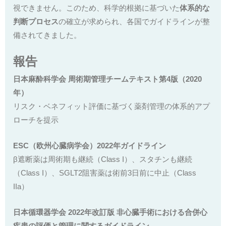
視できません。このため、科学的根拠に基づいた
体系的な
判断プロセス
の確立が求められ、各国でガイドラインが整
備されてきました。
報告
日本麻酔科学会 周術期管理チームテキスト第4版（2020
年）
リスク・ベネフィット評価に基づく薬剤管理の体系的アプ
ローチを提示
ESC（欧州心臓病学会）2022年ガイドライン
β遮断薬は周術期も継続（Class I）、スタチンも継続
（Class I）、SGLT2阻害薬は術前3日前に中止（Class
IIa）
日本循環器学会 2022年改訂版 非心臓手術における合併心