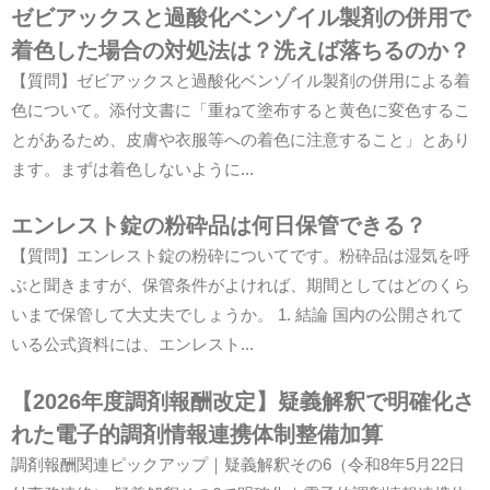
ゼビアックスと過酸化ベンゾイル製剤の併用で
着色した場合の対処法は？洗えば落ちるのか？
【質問】ゼビアックスと過酸化ベンゾイル製剤の併用による着
色について。添付文書に「重ねて塗布すると黄色に変色するこ
とがあるため、皮膚や衣服等への着色に注意すること」とあり
ます。まずは着色しないように...
エンレスト錠の粉砕品は何日保管できる？
【質問】エンレスト錠の粉砕についてです。粉砕品は湿気を呼
ぶと聞きますが、保管条件がよければ、期間としてはどのくら
いまで保管して大丈夫でしょうか。 1. 結論 国内の公開されて
いる公式資料には、エンレスト...
【2026年度調剤報酬改定】疑義解釈で明確化さ
れた電子的調剤情報連携体制整備加算
調剤報酬関連ピックアップ｜疑義解釈その6（令和8年5月22日