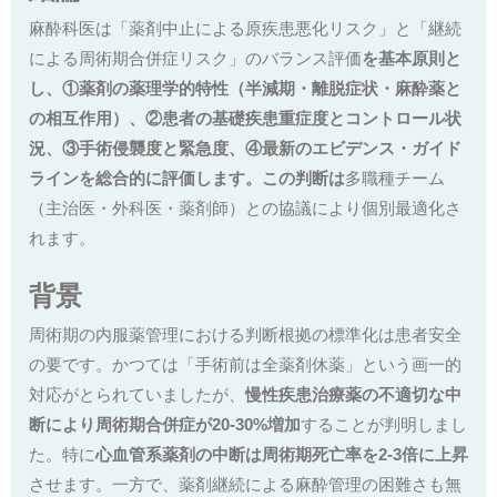
麻酔科医は「薬剤中止による原疾患悪化リスク」と「継続
による周術期合併症リスク」のバランス評価
を基本原則と
し、①薬剤の薬理学的特性（半減期・離脱症状・麻酔薬と
の相互作用）、②患者の基礎疾患重症度とコントロール状
況、③手術侵襲度と緊急度、④最新のエビデンス・ガイド
ラインを総合的に評価します。この判断は
多職種チーム
（主治医・外科医・薬剤師）との協議により個別最適化さ
れます。
背景
周術期の内服薬管理における判断根拠の標準化は患者安全
の要です。かつては「手術前は全薬剤休薬」という画一的
対応がとられていましたが、
慢性疾患治療薬の不適切な中
断により周術期合併症が20-30%増加
することが判明しまし
た。特に
心血管系薬剤の中断は周術期死亡率を2-3倍に上昇
させます。一方で、薬剤継続による麻酔管理の困難さも無