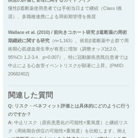
疾患の評価と管理に関するガイドライン
慢性β遮断薬使用患者では手術当日まで継続（Class I推
奨）、多職種連携による周術期管理を推奨
Wallace et al. (2010) / 前向きコホート研究 β遮断薬の周術
期継続に関する研究
（n=1,163）。術前β遮断薬中止群で周
術期心筋虚血発生率が有意に増加（調整オッズ比2.0、
95%CI: 1.2-3.4、p=0.007）。特に冠動脈疾患既往患者では
中止による心血管イベントリスクが顕著に上昇。(PMID:
20682402)
関連した質問
Q: リスク・ベネフィット評価とは具体的にどのように行う
のですか？
A:
中止リスク（原疾患悪化の可能性×重篤度）と継続リス
ク（周術期合併症の可能性×重篤度）を比較します。例え