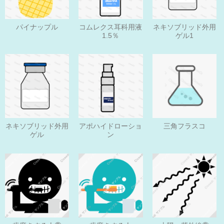
パイナップル
コムレクス耳科用液
ネキソブリッド外用
1.5％
ゲル1
ネキソブリッド外用
アポハイドローショ
三角フラスコ
ゲル
ン