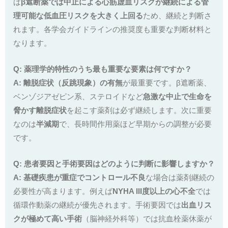
ば
β遮断薬では中止による心筋虚血リスクが継続による管
理可能な低血圧リスクを大きく上回る
ため、継続と判断さ
れます。各学会ガイドラインの推奨度も重要な判断材料と
なります。
Q: 薬理学的特性のうち最も重要な要素は何ですか？
A:
離脱症状（反跳現象）の有無
が最重要です。β遮断薬、
ベンゾジアゼピン系、ステロイドなど
急激な中止で生命を
脅かす離脱症状
を起こす薬剤は必ず継続します。次に重要
なのは
半減期
で、長時間作用薬ほど早期からの調整が必要
です。
Q: 患者要因と手術要因はどのように判断に影響しますか？
A:
基礎疾患が重症でコントロール不良
な場合は薬剤継続の
必要性が高まります。例えば
NYHA III度以上の心不全
では
循環作動薬の継続が優先されます。手術要因では
出血リス
クが極めて高い手術
（脳神経外科等）では抗血栓薬休薬が