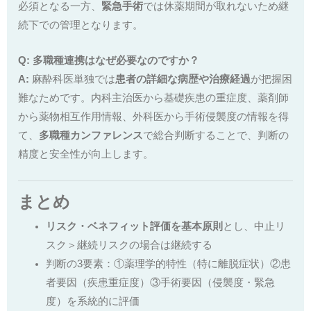
必須となる一方、
緊急手術
では休薬期間が取れないため継
続下での管理となります。
Q: 多職種連携はなぜ必要なのですか？
A:
麻酔科医単独では
患者の詳細な病歴や治療経過
が把握困
難なためです。内科主治医から基礎疾患の重症度、薬剤師
から薬物相互作用情報、外科医から手術侵襲度の情報を得
て、
多職種カンファレンス
で総合判断することで、判断の
精度と安全性が向上します。
まとめ
リスク・ベネフィット評価を基本原則
とし、中止リ
スク＞継続リスクの場合は継続する
判断の3要素：①薬理学的特性（特に離脱症状）②患
者要因（疾患重症度）③手術要因（侵襲度・緊急
度）を系統的に評価