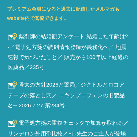
プレミアム会員になると過去に配信したメルマガも
website内で閲覧できます。
薬剤師の結婚観アンケート-結婚した年齢は?
-／電子処方箋の調剤情報登録が義務化へ／ 地震
速報で気づいたこと／ 販売から100年以上経過の
医薬品／235号
骨太の方針2026と薬局／ジクトルとロコア
テープの落とし穴／ ロキソプロフェンの旧製品
名─ 2026.7.27 第234号
電子処方箋の重複チェックで加算が取れる／
リンデロン外用剤比較／Yu-先生のご主人が登場