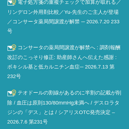
電子処方箋の重複チェックで加算が取れる／
リンデロン外用剤比較／Yu-先生のご主人が登場
／コンサータ薬局間譲渡が解禁 ─ 2026.7.20 233
号
コンサータの薬局間譲渡が解禁へ : 調剤報酬
改訂のこっそり修正: 助産師さんへ伝えた感謝 :
ボキシル基と低カルニチン血症─ 2026.7.13 第
232号
テオドールの割線があるのに半割の記載が削
除 / 血圧は原則130/80mmHg未満へ / デスロラタ
ジンの「デス」とは / シアリスOTC発売決定 –
2026.7.6 第231号