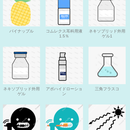
パイナップル
コムレクス耳科用液
ネキソブリッド外用
1.5％
ゲル1
ネキソブリッド外用
アポハイドローショ
三角フラスコ
ゲル
ン