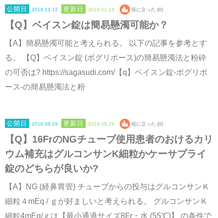
2018.11.12
2018.11.13
役に立った (0)
【Q】ベイスン錠は簡易懸濁可能か？
【A】簡易懸濁可能と考えられる。 以下の記事を参考とす
る。 【Q】ベイスン錠 (ボグリボース)の簡易懸濁法と粉砕
の可否は? https://sagasudi.com/【q】ベイスン錠-ボグリボ
ース-の簡易懸濁法と粉
2018.08.29
2018.08.29
役に立った (0)
【Q】16FrのNGチューブ使用患者のおけるカリ
ウム補充はグルコンサンK細粒かケーサプライ
錠のどちらが良いか?
【A】NG (経鼻胃管) チューブからの投与はグルコンサンＫ
細粒４mEq / ｇが好ましいと考えられる。 グルコンサンＫ
細粒4mEq/ｇは【最小通過サイズ8Fr・水 (55℃)】 の条件で