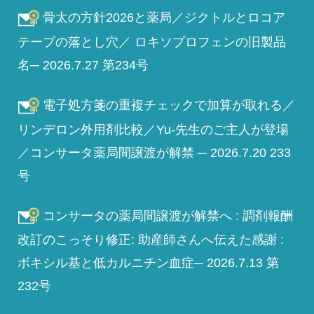
骨太の方針2026と薬局／ジクトルとロコア
テープの落とし穴／ ロキソプロフェンの旧製品
名─ 2026.7.27 第234号
電子処方箋の重複チェックで加算が取れる／
リンデロン外用剤比較／Yu-先生のご主人が登場
／コンサータ薬局間譲渡が解禁 ─ 2026.7.20 233
号
コンサータの薬局間譲渡が解禁へ : 調剤報酬
改訂のこっそり修正: 助産師さんへ伝えた感謝 :
ボキシル基と低カルニチン血症─ 2026.7.13 第
232号