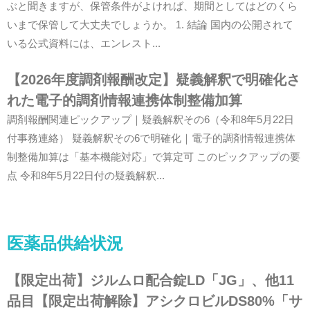
ぶと聞きますが、保管条件がよければ、期間としてはどのくら
いまで保管して大丈夫でしょうか。 1. 結論 国内の公開されて
いる公式資料には、エンレスト...
【2026年度調剤報酬改定】疑義解釈で明確化さ
れた電子的調剤情報連携体制整備加算
調剤報酬関連ピックアップ｜疑義解釈その6（令和8年5月22日
付事務連絡） 疑義解釈その6で明確化｜電子的調剤情報連携体
制整備加算は「基本機能対応」で算定可 このピックアップの要
点 令和8年5月22日付の疑義解釈...
医薬品供給状況
【限定出荷】ジルムロ配合錠LD「JG」、他11
品目【限定出荷解除】アシクロビルDS80%「サ