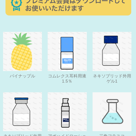
パイナップル
コムレクス耳科用液
ネキソブリッド外用
1.5％
ゲル1