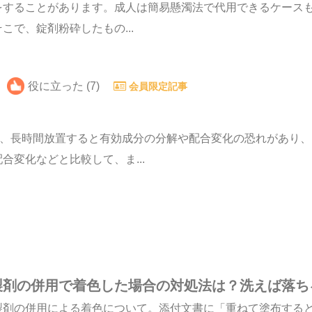
をすることがあります。成人は簡易懸濁法で代用できるケース
で、錠剤粉砕したもの...
役に立った (7)
会員限定記事
、長時間放置すると有効成分の分解や配合変化の恐れがあり、
変化などと比較して、ま...
製剤の併用で着色した場合の対処法は？洗えば落ち
製剤の併用による着色について。添付文書に「重ねて塗布する