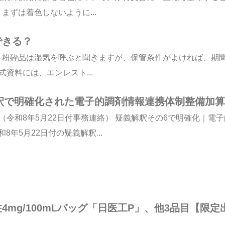
ずは着色しないように...
できる？
。粉砕品は湿気を呼ぶと聞きますが、保管条件がよければ、期
式資料には、エンレスト...
解釈で明確化された電子的調剤情報連携体制整備加算
（令和8年5月22日付事務連絡） 疑義解釈その6で明確化｜電
年5月22日付の疑義解釈...
mg/100mLバッグ「日医工P」、他3品目【限定出