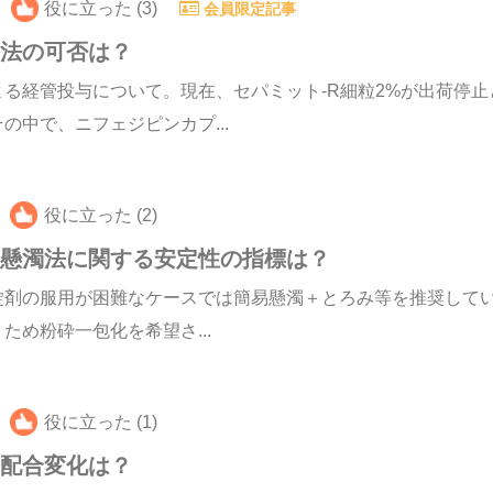
役に立った (3)
会員限定記事
濁法の可否は？
る経管投与について。現在、セパミット-R細粒2%が出荷停
中で、ニフェジピンカプ...
役に立った (2)
易懸濁法に関する安定性の指標は？
錠剤の服用が困難なケースでは簡易懸濁＋とろみ等を推奨して
め粉砕一包化を希望さ...
役に立った (1)
の配合変化は？