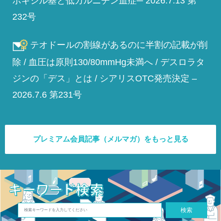
ボキシル基と低カルニチン血症─ 2026.7.13 第
232号
テオドールの割線があるのに半割の記載が削
除 / 血圧は原則130/80mmHg未満へ / デスロラタ
ジンの「デス」とは / シアリスOTC発売決定 –
2026.7.6 第231号
プレミアム会員記事（メルマガ）をもっと見る
検索