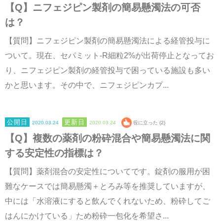
【Q】ニフェジピン製剤の簡易懸濁法の可否
は？
【質問】ニフェジピン製剤の簡易懸濁法による経管投与に
ついて。現在、セパミット-R細粒2%が出荷停止となってお
り、ニフェジピン製剤の経管投与で困っている施設も多い
かと思います。その中で、ニフェジピンカプ...
2020.03.24
2020.03.24
役に立った (2)
【Q】複数の薬剤の粉砕混合や簡易懸濁法に関
する安定性の指標は？
【質問】薬剤混合の安定性についてです。錠剤の服用が困
難なケースでは簡易懸濁＋とろみ等を推奨していますが、
中には「水溶液にすると飲んでくれないため、粉砕してご
はんにかけている」ため粉砕一包化を希望さ...