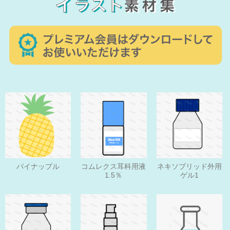
パイナップル
コムレクス耳科用液
ネキソブリッド外用
1.5％
ゲル1