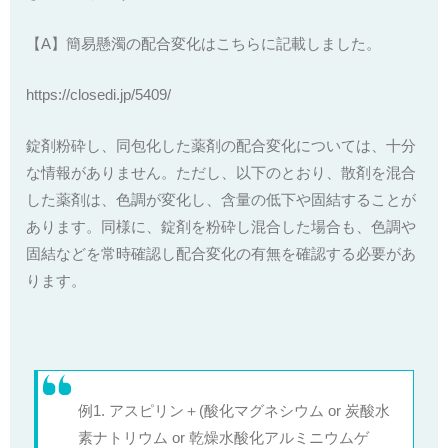
【A】簡易懸濁の配合変化はこちらに記載しました。
https://closedi.jp/5409/
錠剤粉砕し、同包化した薬剤の配合変化については、十分
な情報がありません。ただし、以下のとおり、散剤を混合
した薬剤は、色調が変化し、含量の低下や固結することが
あります。同様に、錠剤を粉砕し混合した場合も、色調や
固結などを常時確認し配合変化の有無を確認する必要があ
ります。
例1. アスピリン＋(酸化マグネシウム or 炭酸水
素ナトリウム or 乾燥水酸化アルミニウムゲ