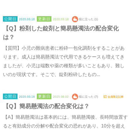
2020.03.18
2020.03.18
役に立った (1)
【Q】粉剤した錠剤と簡易懸濁法の配合変化
は？
【質問】小児の難病患者に粉砕一包化調剤をすることがあ
ります。成人は簡易懸濁法で代用できるケースも増えてき
ましたが、小児は端数や薬の種類が多いこともあり、難し
いのが現状です。そこで、錠剤粉砕したもの...
2020.03.18
2025.08.02
役に立った (7)
会員限定記事
【Q】簡易懸濁法の配合変化は？
【A】簡易懸濁法は基本的には、簡易懸濁後、長時間放置す
ると有効成分の分解や配合変化の恐れがあり、10分を超え