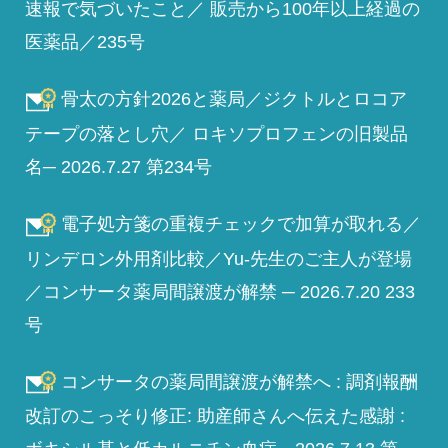
速報で気づいたこと／ 販売から100年以上経過の
医薬品／235号
骨太の方針2026と薬局／ジクトルとロコア
テープの落とし穴／ ロキソプロフェンの旧製品
名─ 2026.7.27 第234号
電子処方箋の重複チェックで加算が取れる／
リンデロン外用剤比較／Yu-先生のご主人が登場
／コンサータ薬局間譲渡が解禁 ─ 2026.7.20 233
号
コンサータの薬局間譲渡が解禁へ : 調剤報酬
改訂のこっそり修正: 助産師さんへ伝えた感謝 :