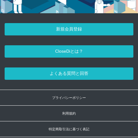
新規会員登録
CloseDiとは？
よくある質問と回答
プライバシーポリシー
利用規約
特定商取引法に基づく表記