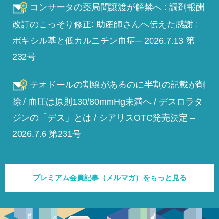
コンサータの薬局間譲渡が解禁へ : 調剤報酬
改訂のこっそり修正: 助産師さんへ伝えた感謝 :
ボキシル基と低カルニチン血症─ 2026.7.13 第
232号
テオドールの割線があるのに半割の記載が削
除 / 血圧は原則130/80mmHg未満へ / デスロラタ
ジンの「デス」とは / シアリスOTC発売決定 –
2026.7.6 第231号
プレミアム会員記事（メルマガ）をもっと見る