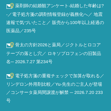
薬剤師の結婚観アンケート-結婚した年齢は?
-／電子処方箋の調剤情報登録が義務化へ／ 地震
速報で気づいたこと／ 販売から100年以上経過の
医薬品／235号
骨太の方針2026と薬局／ジクトルとロコア
テープの落とし穴／ ロキソプロフェンの旧製品
名─ 2026.7.27 第234号
電子処方箋の重複チェックで加算が取れる／
リンデロン外用剤比較／Yu-先生のご主人が登場
／コンサータ薬局間譲渡が解禁 ─ 2026.7.20 233
号