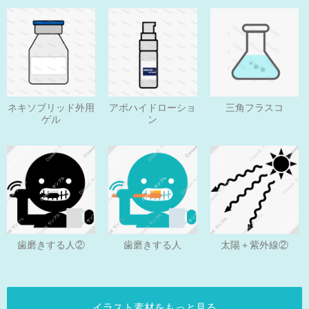
ネキソブリッド外用
アポハイドローショ
三角フラスコ
ゲル
ン
歯磨きする人
歯磨きする人②
太陽＋紫外線②
イラスト素材をもっと見る