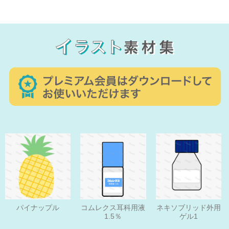
パイナップル
コムレクス耳科用液
ネキソブリッド外用
1.5％
ゲル1