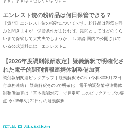
ます。まずは着色しないように...
エンレスト錠の粉砕品は何日保管できる？
【質問】エンレスト錠の粉砕についてです。粉砕品は湿気を呼
ぶと聞きますが、保管条件がよければ、期間としてはどのくら
いまで保管して大丈夫でしょうか。 1. 結論 国内の公開されて
いる公式資料には、エンレスト...
【2026年度調剤報酬改定】疑義解釈で明確化さ
れた電子的調剤情報連携体制整備加算
調剤報酬関連ピックアップ｜疑義解釈その6（令和8年5月22日
付事務連絡） 疑義解釈その6で明確化｜電子的調剤情報連携体
制整備加算は「基本機能対応」で算定可 このピックアップの要
点 令和8年5月22日付の疑義解釈...