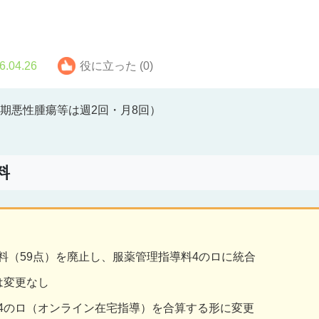
6.04.26
役に立った (0)
末期悪性腫瘍等は週2回・月8回）
料
料（59点）を廃止し、服薬管理指導料4のロに統合
）は変更なし
4のロ（オンライン在宅指導）を合算する形に変更