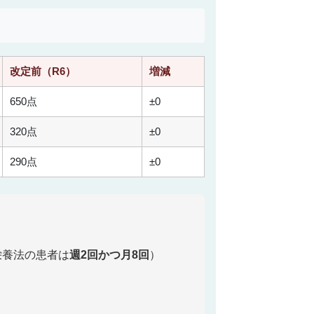
改定前（R6）
増減
650点
±0
320点
±0
290点
±0
栄養法の患者は
週2回かつ月8回
）