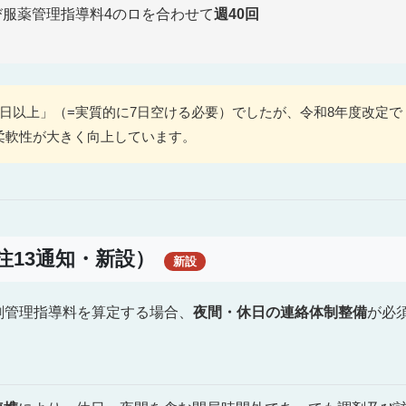
び服薬管理指導料4のロを合わせて
週40回
6日以上」（=実質的に7日空ける必要）でしたが、令和8年度改定で
柔軟性が大きく向上しています。
注13通知・新設）
新設
剤管理指導料を算定する場合、
夜間・休日の連絡体制整備
が必