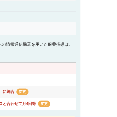
への情報通信機器を用いた服薬指導は、
点）に統合
変更
のロと合わせて月4回等
変更