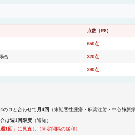
点数（R8）
650点
場合
320点
290点
4のロと合わせて
月4回
（末期悪性腫瘍・麻薬注射・中心静脈
場合は
週1回限度
（通知）
「
週1回
」に見直し（算定間隔の緩和）