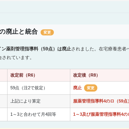
料の廃止と統合
変更
イン薬剤管理指導料（59点）は廃止
されました。在宅療養患者
合されています。
改定前（R6）
改定後（R8）
59点（注2で規定）
廃止
変更
上記により算定
服薬管理指導料4のロ（59
1～3と合わせて月4回等
1～3及び服薬管理指導料4