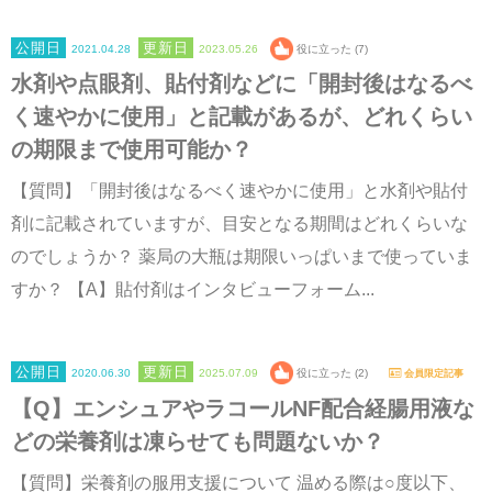
2021.04.28
2023.05.26
役に立った (7)
水剤や点眼剤、貼付剤などに「開封後はなるべ
く速やかに使用」と記載があるが、どれくらい
の期限まで使用可能か？
【質問】「開封後はなるべく速やかに使用」と水剤や貼付
剤に記載されていますが、目安となる期間はどれくらいな
のでしょうか？ 薬局の大瓶は期限いっぱいまで使っていま
すか？ 【A】貼付剤はインタビューフォーム...
2020.06.30
2025.07.09
役に立った (2)
会員限定記事
【Q】エンシュアやラコールNF配合経腸用液な
どの栄養剤は凍らせても問題ないか？
【質問】栄養剤の服用支援について 温める際は○度以下、