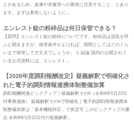
とがあるため、皮膚や衣服等への着色に注意すること」とあり
ます。まずは着色しないように...
エンレスト錠の粉砕品は何日保管できる？
【質問】エンレスト錠の粉砕についてです。粉砕品は湿気を呼
ぶと聞きますが、保管条件がよければ、期間としてはどのくら
いまで保管して大丈夫でしょうか。 1. 結論 国内の公開されて
いる公式資料には、エンレスト...
【2026年度調剤報酬改定】疑義解釈で明確化さ
れた電子的調剤情報連携体制整備加算
調剤報酬関連ピックアップ｜疑義解釈その6（令和8年5月22日
付事務連絡） 疑義解釈その6で明確化｜電子的調剤情報連携体
制整備加算は「基本機能対応」で算定可 このピックアップの要
点 令和8年5月22日付の疑義解釈...