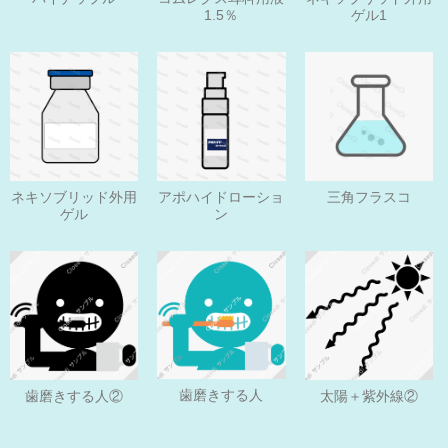
1.5％
ゲル1
ネキソブリッド外用
アポハイドローショ
三角フラスコ
ゲル
ン
歯磨きする人
歯磨きする人②
太陽＋紫外線②