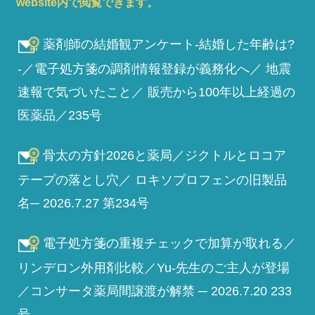
website内で閲覧できます。
薬剤師の結婚観アンケート-結婚した年齢は?
-／電子処方箋の調剤情報登録が義務化へ／ 地震
速報で気づいたこと／ 販売から100年以上経過の
医薬品／235号
骨太の方針2026と薬局／ジクトルとロコア
テープの落とし穴／ ロキソプロフェンの旧製品
名─ 2026.7.27 第234号
電子処方箋の重複チェックで加算が取れる／
リンデロン外用剤比較／Yu-先生のご主人が登場
／コンサータ薬局間譲渡が解禁 ─ 2026.7.20 233
号