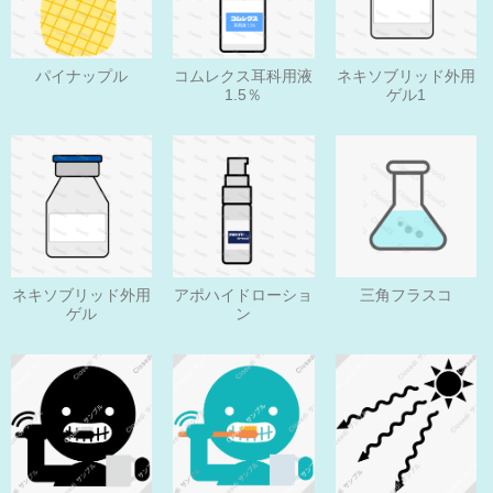
パイナップル
コムレクス耳科用液
ネキソブリッド外用
1.5％
ゲル1
ネキソブリッド外用
アポハイドローショ
三角フラスコ
ゲル
ン