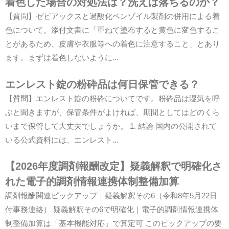
着色した場合の対処法は？洗えば落ちるのか？
【質問】ゼビアックスと過酸化ベンゾイル製剤の併用による着
色について。添付文書に「重ねて塗布すると黄色に変色するこ
とがあるため、皮膚や衣服等への着色に注意すること」とあり
ます。まずは着色しないように...
エンレスト錠の粉砕品は何日保管できる？
【質問】エンレスト錠の粉砕についてです。粉砕品は湿気を呼
ぶと聞きますが、保管条件がよければ、期間としてはどのくら
いまで保管して大丈夫でしょうか。 1. 結論 国内の公開されて
いる公式資料には、エンレスト...
【2026年度調剤報酬改定】疑義解釈で明確化さ
れた電子的調剤情報連携体制整備加算
調剤報酬関連ピックアップ｜疑義解釈その6（令和8年5月22日
付事務連絡） 疑義解釈その6で明確化｜電子的調剤情報連携体
制整備加算は「基本機能対応」で算定可 このピックアップの要