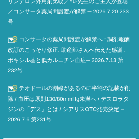
リンデロン外用剤比較／Yu-先生のご主人が登場
／コンサータ薬局間譲渡が解禁 ─ 2026.7.20 233
号
コンサータの薬局間譲渡が解禁へ : 調剤報酬
改訂のこっそり修正: 助産師さんへ伝えた感謝 :
ボキシル基と低カルニチン血症─ 2026.7.13 第
232号
テオドールの割線があるのに半割の記載が削
除 / 血圧は原則130/80mmHg未満へ / デスロラタ
ジンの「デス」とは / シアリスOTC発売決定 –
2026.7.6 第231号