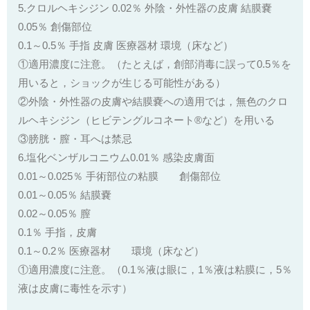
5.クロルヘキシジン 0.02％ 外陰・外性器の皮膚 結膜嚢
0.05％ 創傷部位
0.1～0.5％ 手指 皮膚 医療器材 環境（床など）
①適用濃度に注意。（たとえば，創部消毒に誤って0.5％を
用いると，ショックが生じる可能性がある）
②外陰・外性器の皮膚や結膜嚢への適用では，無色のクロ
ルヘキシジン（ヒビテングルコネート®など）を用いる
③膀胱・膣・耳へは禁忌
6.塩化ベンザルコニウム0.01％ 感染皮膚面
0.01～0.025％ 手術部位の粘膜 創傷部位
0.01～0.05％ 結膜嚢
0.02～0.05％ 膣
0.1％ 手指，皮膚
0.1～0.2％ 医療器材 環境（床など）
①適用濃度に注意。（0.1％液は眼に，1％液は粘膜に，5％
液は皮膚に毒性を示す）