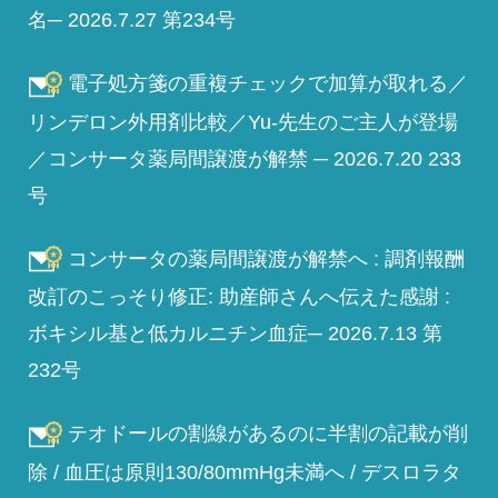
名─ 2026.7.27 第234号
電子処方箋の重複チェックで加算が取れる／
リンデロン外用剤比較／Yu-先生のご主人が登場
／コンサータ薬局間譲渡が解禁 ─ 2026.7.20 233
号
コンサータの薬局間譲渡が解禁へ : 調剤報酬
改訂のこっそり修正: 助産師さんへ伝えた感謝 :
ボキシル基と低カルニチン血症─ 2026.7.13 第
232号
テオドールの割線があるのに半割の記載が削
除 / 血圧は原則130/80mmHg未満へ / デスロラタ