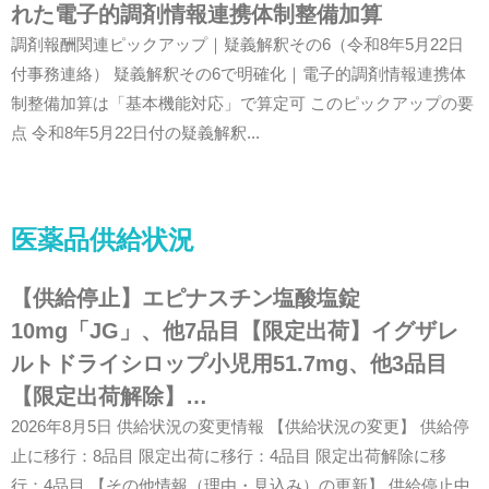
れた電子的調剤情報連携体制整備加算
調剤報酬関連ピックアップ｜疑義解釈その6（令和8年5月22日
付事務連絡） 疑義解釈その6で明確化｜電子的調剤情報連携体
制整備加算は「基本機能対応」で算定可 このピックアップの要
点 令和8年5月22日付の疑義解釈...
医薬品供給状況
【供給停止】エピナスチン塩酸塩錠
10mg「JG」、他7品目【限定出荷】イグザレ
ルトドライシロップ小児用51.7mg、他3品目
【限定出荷解除】…
2026年8月5日 供給状況の変更情報 【供給状況の変更】 供給停
止に移行：8品目 限定出荷に移行：4品目 限定出荷解除に移
行：4品目 【その他情報（理由・見込み）の更新】 供給停止中