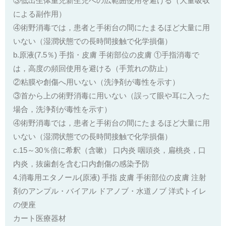
③低出生体重児新生児への広範囲使用を避ける（大量吸収
による副作用）
④術野消毒では，患者と手術台の間にたまるほど大量に用
いない（湿潤状態での長時間接触で化学損傷）
b.原液(7.5％) 手指・皮膚 手術部位の皮膚 ①手指消毒で
は，高度の頻回使用を避ける（手荒れの防止）
②粘膜や創傷へ用いない（洗浄剤が毒性を示す）
③首から上の術野消毒に用いない（誤って眼や耳に入った
場合，洗浄剤が毒性を示す）
④術野消毒では，患者と手術台の間にたまるほど大量に用
いない（湿潤状態での長時間接触で化学損傷）
c.15～30％倍に希釈（含嗽） 口内炎 咽頭炎，扁桃炎，口
内炎，抜歯創を含む口内創傷の感染予防
4.消毒用エタノール(原液) 手指 皮膚 手術部位の皮膚 注射
剤のアンプル・バイアル ドアノブ・水道ノブ 洋式トイレ
の便座
カート医療器材