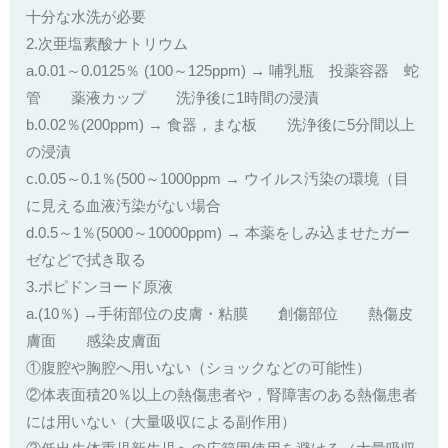
十分な水洗が必要
2.次亜塩素酸ナトリウム
a.0.01～0.0125％ (100～125ppm) → 哺乳瓶 投薬容器 蛇
管 薬液カップ 洗浄後に1時間の浸漬
b.0.02％(200ppm) → 食器，まな板 洗浄後に5分間以上
の浸漬
c.0.05～0.1％(500～1000ppm → ウイルス汚染の環境（目
に見える血液汚染がない場合
d.0.5～1％(5000～10000ppm) → 本薬をしみ込ませたガー
ゼなどで拭き取る
3.ポピドンヨード原液
a.(10％) →手術部位の皮膚・粘膜 創傷部位 熱傷皮
膚面 感染皮膚面
①腹腔や胸腔へ用いない（ショックなどの可能性）
②体表面積20％以上の熱傷患者や，腎障害のある熱傷患者
には用いない（大量吸収による副作用）