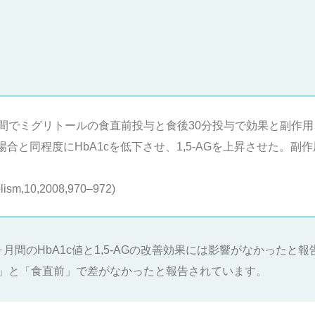
期間でミグリトールの食直前投与と食後30分投与で効果と副作
合と同程度にHbA1cを低下させ、1,5-AGを上昇させた。
olism,10,2008,970–972)
月間のHbA1c値と1,5-AGの改善効果には影響がなかったと
」と「食直前」で差がなかったと報告されています。