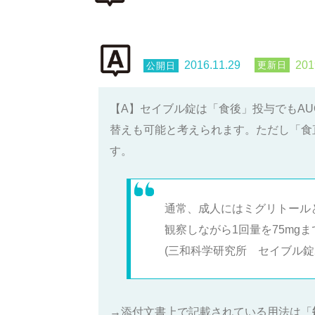
2016.11.29
201
【A】セイブル錠は「食後」投与でもA
替えも可能と考えられます。ただし「食直
す。
通常、成人にはミグリトールと
観察しながら1回量を75mg
(三和科学研究所 セイブル錠25m
→添付文書上で記載されている用法は「