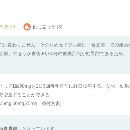
9.05.16
役に立った (3)
UCは変わりません。そのためセイブル錠は「食直前」での服薬
前」のほうが食後30, 60分の血糖抑制が効果的であるため
して1回50mgを1日3回
毎食直前
に経口投与する。なお、効果
まで増量することができる。
g,50mg,75mg 添付文書)
毎食直前
」となっています。