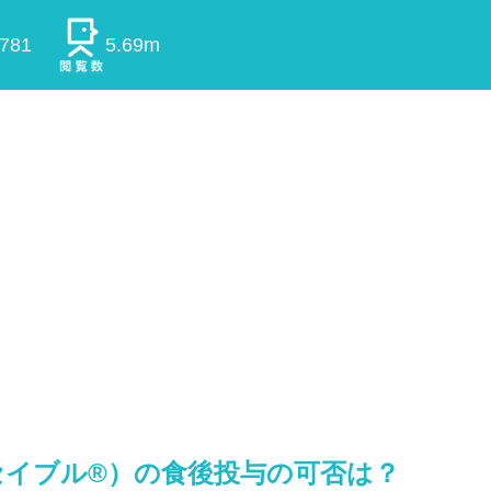
0781
5.69m
セイブル®）の食後投与の可否は？