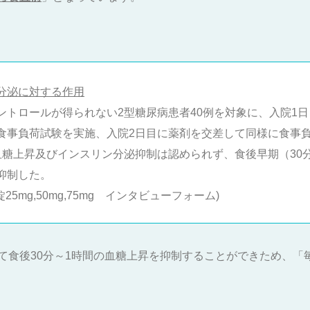
分泌に対する作用
トロールが得られない2型糖尿病患者40例を対象に、入院1日
食事負荷試験を実施、入院2日目に薬剤を交差して同様に食事
血糖上昇及びインスリン分泌抑制は認められず、食後早期（30
抑制した。
錠25mg,50mg,75mg インタビューフォーム)
て食後30分～1時間の血糖上昇を抑制することができため、「