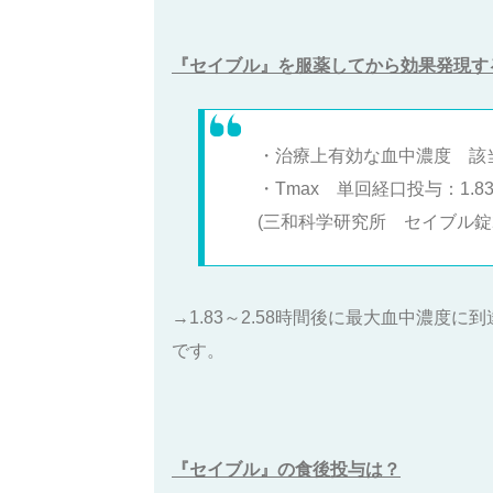
『セイブル』を服薬してから効果発現す
・治療上有効な血中濃度 該
・Tmax 単回経口投与：1.83
(三和科学研究所 セイブル錠25
→1.83～2.58時間後に最大血中濃
です。
『セイブル』の食後投与は？