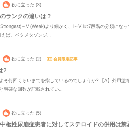
役に立った (3)
薬のランクの違いは？
rongest)～V (Weak)より細かく、I～VIIの7段階の分
ば、ベタメタゾンジ...
役に立った (2)
会員限定記事
は?
よそ何回くらいまでを指しているのでしょうか? 【A】外用塗
明確な回数が記載されてい...
役に立った (5)
の中枢性尿崩症患者に対してステロイドの併用は禁