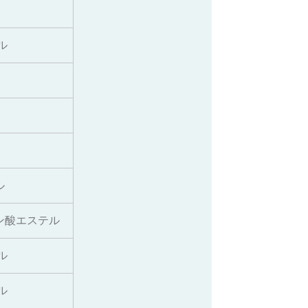
ル
ル
ン酸エステル
ル
ル