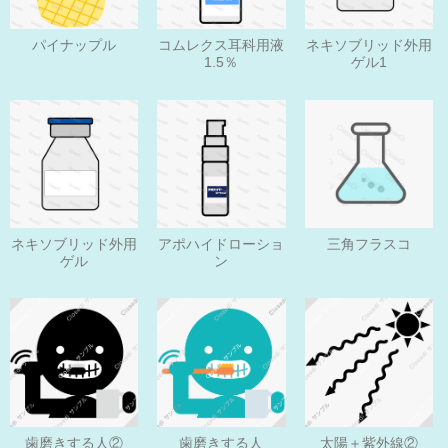
パイナップル
コムレクス耳科用液
ネキソブリッド外用
1.5％
ゲル1
ネキソブリッド外用
アポハイドローショ
三角フラスコ
ゲル
ン
歯磨きする人
歯磨きする人②
太陽＋紫外線②