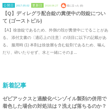
2017.05.02
2018.06.27
役に立った (0)
【Q】ディレグラ配合錠の糞便中の殻錠につい
て (ゴーストピル)
【A】徐放錠であるため、外側の殻が糞便中にでることがあ
る。 添付文書の〔適応上の注意〕の項目に以下の記載があ
る。 服用時 (1) 本剤は徐放層を含む錠剤であるため、噛ん
だり、砕いたりせず、水と一緒にそのま...
新着記事
ゼビアックスと過酸化ベンゾイル製剤の併用で
着色した場合の対処法は？洗えば落ちるのか？