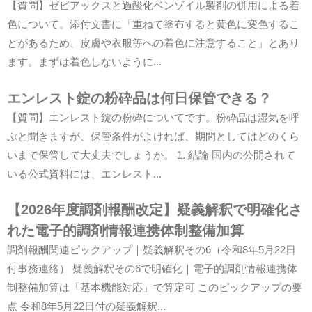
【質問】ゼビアックスと過酸化ベンゾイル製剤の併用による着
色について。添付文書に「重ねて塗布すると黄色に変色するこ
とがあるため、皮膚や衣服等への着色に注意すること」とあり
ます。まずは着色しないように...
エンレスト錠の粉砕品は何日保管できる？
【質問】エンレスト錠の粉砕についてです。粉砕品は湿気を呼
ぶと聞きますが、保管条件がよければ、期間としてはどのくら
いまで保管して大丈夫でしょうか。 1. 結論 国内の公開されて
いる公式資料には、エンレスト...
【2026年度調剤報酬改定】疑義解釈で明確化さ
れた電子的調剤情報連携体制整備加算
調剤報酬関連ピックアップ｜疑義解釈その6（令和8年5月22日
付事務連絡） 疑義解釈その6で明確化｜電子的調剤情報連携体
制整備加算は「基本機能対応」で算定可 このピックアップの要
点 令和8年5月22日付の疑義解釈...