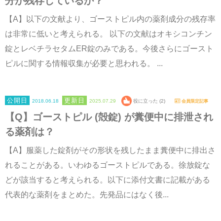
分が残存しているか？
【A】以下の文献より、ゴーストピル内の薬剤成分の残存率
は非常に低いと考えられる。 以下の文献はオキシコンチン
錠とレベチラセタムER錠のみである。今後さらにゴースト
ピルに関する情報収集が必要と思われる。 ...
2018.06.18
2025.07.29
役に立った (2)
会員限定記事
【Q】ゴーストピル (殻錠) が糞便中に排泄され
る薬剤は？
【A】服薬した錠剤がその形状を残したまま糞便中に排出さ
れることがある。いわゆるゴーストピルである。徐放錠な
どが該当すると考えられる。以下に添付文書に記載がある
代表的な薬剤をまとめた。先発品にはなく後...