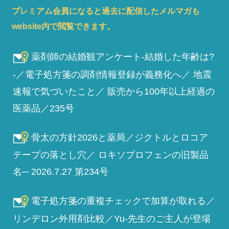
プレミアム会員になると過去に配信したメルマガも
website内で閲覧できます。
薬剤師の結婚観アンケート-結婚した年齢は?
-／電子処方箋の調剤情報登録が義務化へ／ 地震
速報で気づいたこと／ 販売から100年以上経過の
医薬品／235号
骨太の方針2026と薬局／ジクトルとロコア
テープの落とし穴／ ロキソプロフェンの旧製品
名─ 2026.7.27 第234号
電子処方箋の重複チェックで加算が取れる／
リンデロン外用剤比較／Yu-先生のご主人が登場