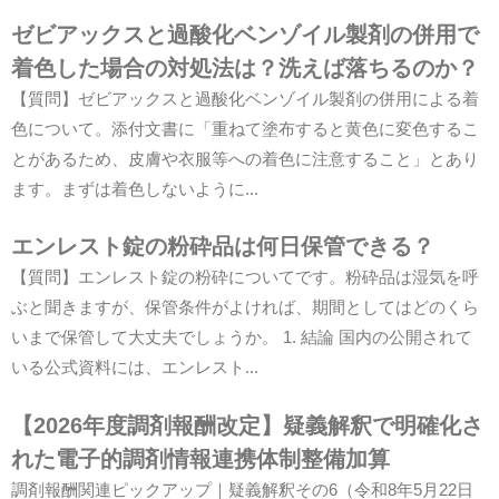
ゼビアックスと過酸化ベンゾイル製剤の併用で
着色した場合の対処法は？洗えば落ちるのか？
【質問】ゼビアックスと過酸化ベンゾイル製剤の併用による着
色について。添付文書に「重ねて塗布すると黄色に変色するこ
とがあるため、皮膚や衣服等への着色に注意すること」とあり
ます。まずは着色しないように...
エンレスト錠の粉砕品は何日保管できる？
【質問】エンレスト錠の粉砕についてです。粉砕品は湿気を呼
ぶと聞きますが、保管条件がよければ、期間としてはどのくら
いまで保管して大丈夫でしょうか。 1. 結論 国内の公開されて
いる公式資料には、エンレスト...
【2026年度調剤報酬改定】疑義解釈で明確化さ
れた電子的調剤情報連携体制整備加算
調剤報酬関連ピックアップ｜疑義解釈その6（令和8年5月22日