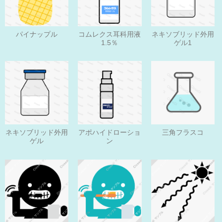
パイナップル
コムレクス耳科用液
ネキソブリッド外用
1.5％
ゲル1
ネキソブリッド外用
アポハイドローショ
三角フラスコ
ゲル
ン