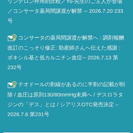
リンデロン外用剤比較／Yu-先生のご主人が登場
／コンサータ薬局間譲渡が解禁 ─ 2026.7.20 233
号
コンサータの薬局間譲渡が解禁へ : 調剤報酬
改訂のこっそり修正: 助産師さんへ伝えた感謝 :
ボキシル基と低カルニチン血症─ 2026.7.13 第
232号
テオドールの割線があるのに半割の記載が削
除 / 血圧は原則130/80mmHg未満へ / デスロラタ
ジンの「デス」とは / シアリスOTC発売決定 –
2026.7.6 第231号