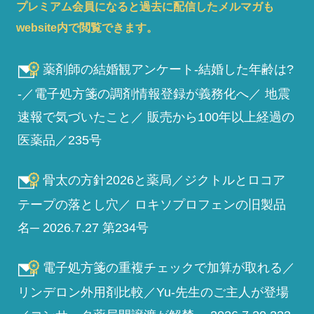
プレミアム会員になると過去に配信したメルマガも
website内で閲覧できます。
薬剤師の結婚観アンケート-結婚した年齢は?
-／電子処方箋の調剤情報登録が義務化へ／ 地震
速報で気づいたこと／ 販売から100年以上経過の
医薬品／235号
骨太の方針2026と薬局／ジクトルとロコア
テープの落とし穴／ ロキソプロフェンの旧製品
名─ 2026.7.27 第234号
電子処方箋の重複チェックで加算が取れる／
リンデロン外用剤比較／Yu-先生のご主人が登場