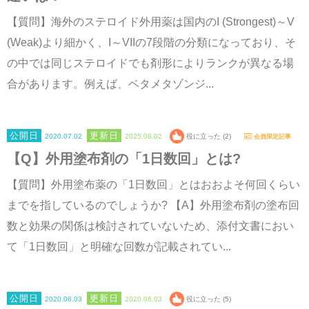
【質問】海外のステロイド外用薬は国内のI (Strongest)～V
(Weak)より細かく、I～VIIの7段階の分類になっており、そ
の中では同じステロイドでも剤形によりランクが異なる場
合があります。例えば、ベタメタゾンジ...
2020.07.02
2025.08.02
役に立った (2)
会員限定記事
【Q】外用塗布剤の「1日数回」とは?
【質問】外用塗布薬の「1日数回」とはおおよそ何回くらい
までを指しているのでしょうか? 【A】外用塗布剤の塗布回
数と効果の関係は検討されていないため、添付文書におい
て「1日数回」と明確な回数が記載されてい...
2020.06.03
2020.06.03
役に立った (5)