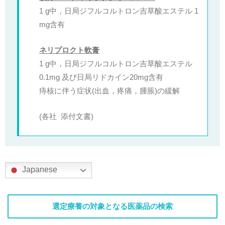
1 g中，日局ジフルコルトロン吉草酸エステル 1
mg含有
ネリプロクト軟膏
1 g中，日局ジフルコルトロン吉草酸エステル
0.1mg 及び日局リドカイン20mg含有
痔核に伴う症状(出血，疼痛，腫脹)の緩解
(各社 添付文書)
Japanese
選定療養の対象となる医薬品の検索