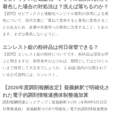
着色した場合の対処法は？洗えば落ちるのか？
【質問】ゼビアックスと過酸化ベンゾイル製剤の併用による着
色について。添付文書に「重ねて塗布すると黄色に変色するこ
とがあるため、皮膚や衣服等への着色に注意すること」とあり
ます。まずは着色しないように...
エンレスト錠の粉砕品は何日保管できる？
【質問】エンレスト錠の粉砕についてです。粉砕品は湿気を呼
ぶと聞きますが、保管条件がよければ、期間としてはどのくら
いまで保管して大丈夫でしょうか。 1. 結論 国内の公開されて
いる公式資料には、エンレスト...
【2026年度調剤報酬改定】疑義解釈で明確化さ
れた電子的調剤情報連携体制整備加算
調剤報酬関連ピックアップ｜疑義解釈その6（令和8年5月22日
付事務連絡） 疑義解釈その6で明確化｜電子的調剤情報連携体