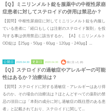
【Q】ミニリンメルト錠を服薬中の中枢性尿崩
症患者に対してステロイドの併用は禁忌か？
【質問】中枢性尿崩症に対してミニリンメルト錠を内服し
ている患者に「経口もしくは注射のステロイド製剤」を投
与する事は併用禁忌に該当するか。 【A】ミニリンメルト
OD錠は【25μg・50μg・60µg・120µg・240µg】...
2020.04.30
2020.04.30
役に立った (0)
【Q】ステロイドの過敏症やアレルギーの可能
性はあるか？治療法は？
【質問】ステロイドに対する過敏症・アレルギーはあり得
るのか。その場合の治療法は？ほとんどすべての薬剤の禁
忌の項目には「本剤の成分に対し過敏症の既往歴のある患
者」と記載されており、ステロイドに関して...