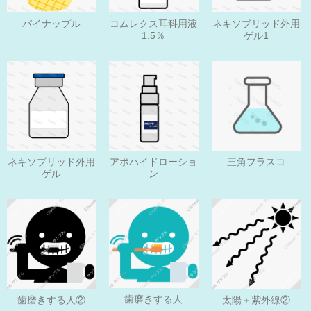
パイナップル
コムレクス耳科用液
ネキソブリッド外用
1.5％
ゲル1
ネキソブリッド外用
アポハイドローショ
三角フラスコ
ゲル
ン
歯磨きする人
歯磨きする人②
太陽＋紫外線②