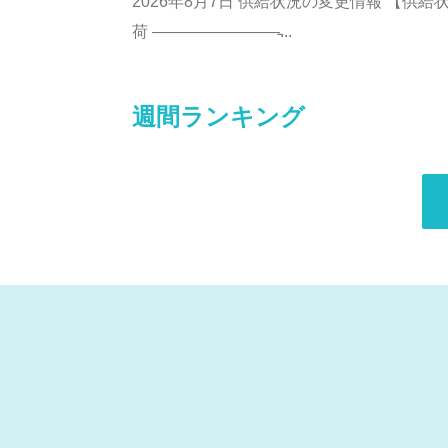
2026年8月7日 供給状況の変更情報 【供給状況
荷 ————————̵...
週間ランキング