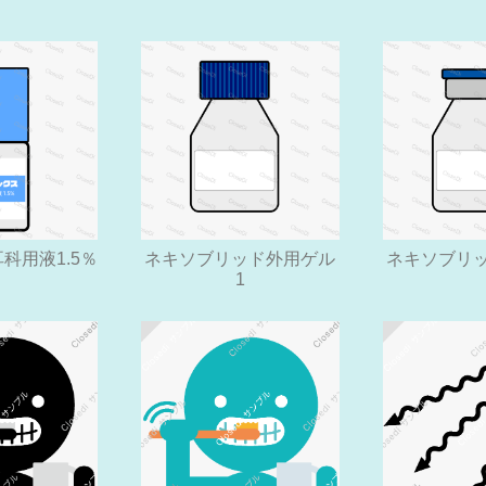
科用液1.5％
ネキソブリッド外用ゲル
ネキソブリ
1