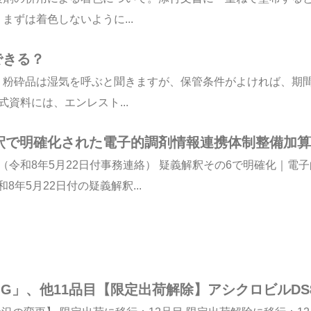
ずは着色しないように...
できる？
。粉砕品は湿気を呼ぶと聞きますが、保管条件がよければ、期
式資料には、エンレスト...
解釈で明確化された電子的調剤情報連携体制整備加算
（令和8年5月22日付事務連絡） 疑義解釈その6で明確化｜電
年5月22日付の疑義解釈...
G」、他11品目【限定出荷解除】アシクロビルDS