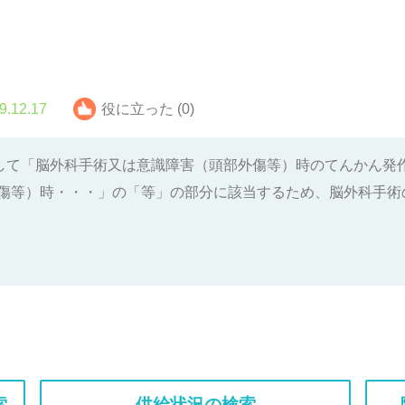
9.12.17
役に立った (0)
して「脳外科手術又は意識障害（
頭部外傷等）時のてんかん発
傷等）時・・・」の「等」
の部分に該当するため、脳外科手術
索
供給状況の検索