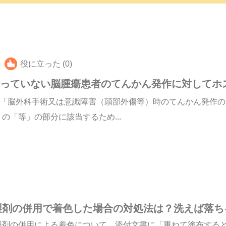
役に立った (0)
行っていない脳腫瘍患者のてんかん発作に対してホ
「脳外科手術又は意識障害（頭部外傷等）時のてんかん発作の
「等」の部分に該当するため...
製剤の併用で着色した場合の対処法は？洗えば落ち
製剤の併用による着色について。添付文書に「重ねて塗布する