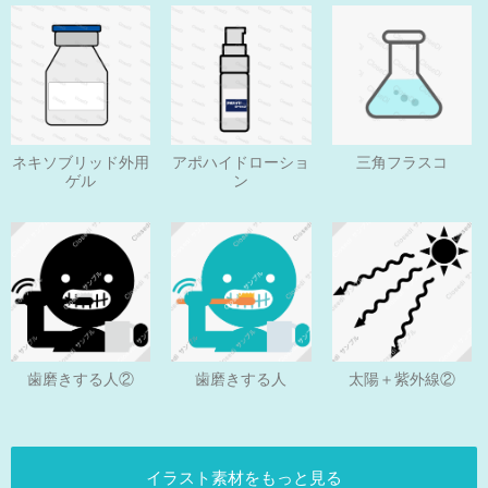
ネキソブリッド外用
アポハイドローショ
三角フラスコ
ゲル
ン
歯磨きする人
歯磨きする人②
太陽＋紫外線②
イラスト素材をもっと見る