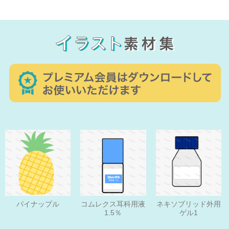
パイナップル
コムレクス耳科用液
ネキソブリッド外用
1.5％
ゲル1