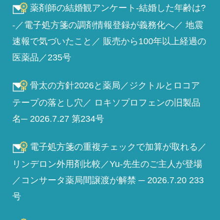
薬剤師の結婚観アンケート-結婚した年齢は?
-／電子処方箋の調剤情報登録が義務化へ／ 地震
速報で気づいたこと／ 販売から100年以上経過の
医薬品／235号
骨太の方針2026と薬局／ジクトルとロコア
テープの落とし穴／ ロキソプロフェンの旧製品
名─ 2026.7.27 第234号
電子処方箋の重複チェックで加算が取れる／
リンデロン外用剤比較／Yu-先生のご主人が登場
／コンサータ薬局間譲渡が解禁 ─ 2026.7.20 233
号