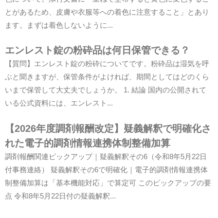
とがあるため、皮膚や衣服等への着色に注意すること」とあり
ます。まずは着色しないように...
エンレスト錠の粉砕品は何日保管できる？
【質問】エンレスト錠の粉砕についてです。粉砕品は湿気を呼
ぶと聞きますが、保管条件がよければ、期間としてはどのくら
いまで保管して大丈夫でしょうか。 1. 結論 国内の公開されて
いる公式資料には、エンレスト...
【2026年度調剤報酬改定】疑義解釈で明確化さ
れた電子的調剤情報連携体制整備加算
調剤報酬関連ピックアップ｜疑義解釈その6（令和8年5月22日
付事務連絡） 疑義解釈その6で明確化｜電子的調剤情報連携体
制整備加算は「基本機能対応」で算定可 このピックアップの要
点 令和8年5月22日付の疑義解釈...