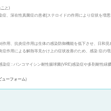
こと)
染症、深在性真菌症の患者[ステロイドの作用により症状を増悪
制作用、抗炎症作用は生体の感染防御機能を低下させ、日和見
炎症作用による解熱等見かけ上の症状改善のため、感染 症の
症 : バンコマイシン耐性腸球菌(VRE)感染症や多剤耐性緑膿
。
ビューフォーム
)