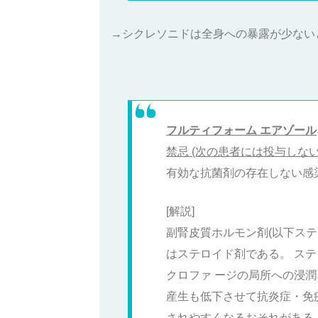
→シクレソニドは全身への暴露が少ない
フルティフォーム エアゾール
禁忌 (次の患者には投与しない
有効な抗菌剤の存在しない感
[解説]
副腎皮質ホルモン剤(以下ス
はステロイド剤である。 ス
クロファ ージの局所への浸潤
産生も低下させて抗炎症・免
されやすくなるおそれがある