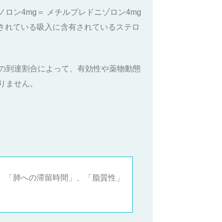
ノロン4mg＝ メチルプレドニゾロン4mg
在発売されている吸入に含有されているステロ
の到達割合によって、有効性や薬物動態
りません。
、「肺への滞留時間」、「脂質性」