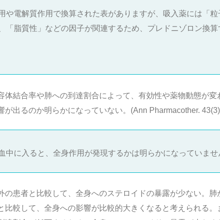
用や電解質作用で換算された表がありますが、吸入薬には「粒
、「脂質性」などの因子が関連するため、プレドニゾロン換算
容体結合率や肺への到達割合によって、有効性や薬物動態が変
明らかになっていない。(Ann Pharmacother. 43(3):519
血中に入ると、全身作用が発現するかは明らかになっていませ
外の患者と比較して、全身へのステロイドの暴露が少ない。肺
と比較して、全身への影響が比較的大きくなると考えられる。