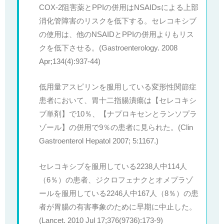
COX-2阻害薬とPPIの併用はNSAIDsによる上部
消化管障害のリスクを低下する。セレコキシブ
の使用は、他のNSAIDとPPIの併用よりもリス
クを低下させる。(Gastroenterology. 2008
Apr;134(4):937-44)
低用量アスピリンを服用している変形性関節症
患者において、胃十二指腸潰瘍は【セレコキシ
ブ単剤】で10％、【ナプロキセンとランソプラ
ゾール】の併用で9％の患者に見られた。(Clin
Gastroenterol Hepatol 2007; 5:1167.)
セレコキシブを服用している2238人中114人
（6％）の患者、ジクロフェナクとオメプラゾ
ールを服用している2246人中167人（8％）の患
者が胃腸の有害事象のために早期に中止した。
(Lancet. 2010 Jul 17;376(9736):173-9)