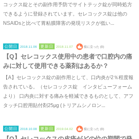
コックス錠とその副作用予防でサイトテック錠が同時処方
できるように登録されています。セレコックス錠は他の
NSAIDsと比べて胃粘膜障害の発現リスクが低い...
2018.11.06
2018.11.07
役に立った (0)
【Q】セレコックス使用中の患者で口腔内の痛
みに対して使用できる薬剤はあるか？
【A】セレコックス錠の副作用として、口内炎が2％程度報
告されている。（セレコックス錠 インタビューフォーム
より） 口内炎に対する痛みを軽減できるものとして、アフ
タッチ口腔用貼付剤25μg (トリアムシノロン...
2018.10.08
2019.04.02
役に立った (0)
【Q】セレコックスの皮疹がどの位の期間で発