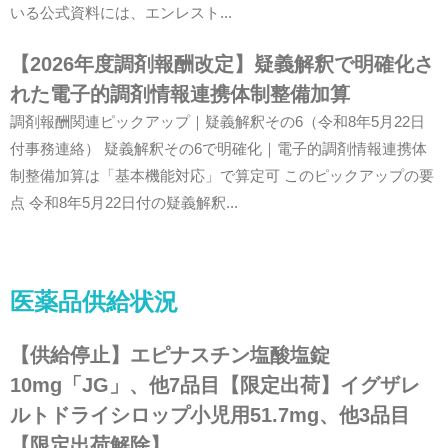
いる公式資料には、エンレスト...
【2026年度調剤報酬改定】疑義解釈で明確化さ
れた電子的調剤情報連携体制整備加算
調剤報酬関連ピックアップ｜疑義解釈その6（令和8年5月22日
付事務連絡） 疑義解釈その6で明確化｜電子的調剤情報連携体
制整備加算は「基本機能対応」で算定可 このピックアップの要
点 令和8年5月22日付の疑義解釈...
医薬品供給状況
【供給停止】エピナスチン塩酸塩錠
10mg「JG」、他7品目【限定出荷】イグザレ
ルトドライシロップ小児用51.7mg、他3品目
【限定出荷解除】…