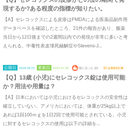
現するか?ある程度の指標が知りたい。
【A】セレコックスによる皮疹はPMDAによる医薬品副作用
データベースを確認したところ、21件の報告があり、服薬
当日から12日後までの2週間以内での発現が非常に多いと考
えられる。中毒性表皮壊死融解症やStevens-J...
2018.09.21
2025.07.09
役に立った (0)
会員限定記事
【Q】13歳 (小児)にセレコックス錠は使用可能
か？用法や用量は？
【A】日本においては小児におけるセレコックスの安全性は
確立していない。アメリカにおいては、体重が25kg以上で
あれば1回100ｍｇを1日2回で使用可能とされている。小児
に対するセレコックスの使用は以下の詳細を...