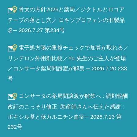
骨太の方針2026と薬局／ジクトルとロコア
テープの落とし穴／ ロキソプロフェンの旧製品
名─ 2026.7.27 第234号
電子処方箋の重複チェックで加算が取れる／
リンデロン外用剤比較／Yu-先生のご主人が登場
／コンサータ薬局間譲渡が解禁 ─ 2026.7.20 233
号
コンサータの薬局間譲渡が解禁へ : 調剤報酬
改訂のこっそり修正: 助産師さんへ伝えた感謝 :
ボキシル基と低カルニチン血症─ 2026.7.13 第
232号