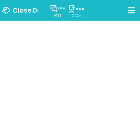
0781
5.69m