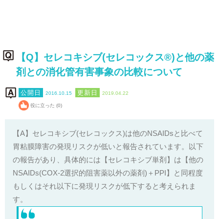
【Q】セレコキシブ(セレコックス®)と他の薬
剤との消化管有害事象の比較について
2016.10.15
2019.04.22
役に立った (0)
【A】セレコキシブ(セレコックス)は他のN
SAIDs
と比べて
胃粘膜障害の発現リスクが低いと報告されています。以下
の報告があり、具体的には【セレコキシブ単剤】は【他の
NSAIDs(COX-2選択的阻害薬以外の薬剤)＋PPI】と同程度
もしくはそれ以下に発現リスクが低下すると考えられま
す。