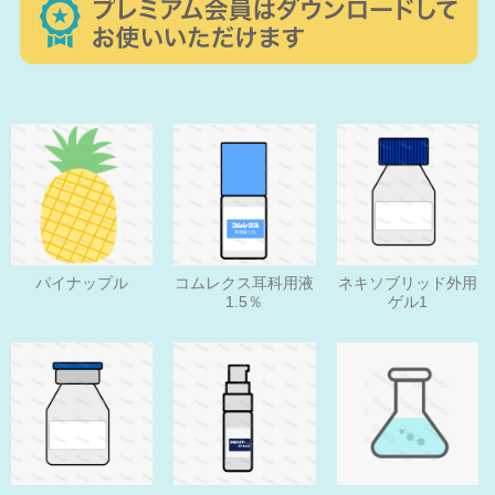
パイナップル
コムレクス耳科用液
ネキソブリッド外用
1.5％
ゲル1