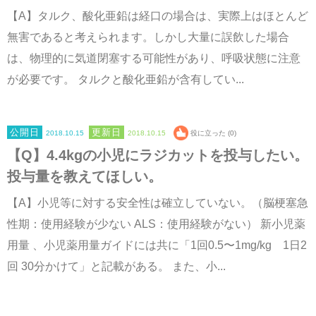
【A】タルク、酸化亜鉛は経口の場合は、実際上はほとんど
無害であると考えられます。しかし大量に誤飲した場合
は、物理的に気道閉塞する可能性があり、呼吸状態に注意
が必要です。 タルクと酸化亜鉛が含有してい...
2018.10.15
2018.10.15
役に立った (0)
【Q】4.4kgの小児にラジカットを投与したい。
投与量を教えてほしい。
【A】小児等に対する安全性は確立していない。（脳梗塞急
性期：使用経験が少ない ALS：使用経験がない） 新小児薬
用量 、小児薬用量ガイドには共に「1回0.5〜1mg/kg 1日2
回 30分かけて」と記載がある。 また、小...