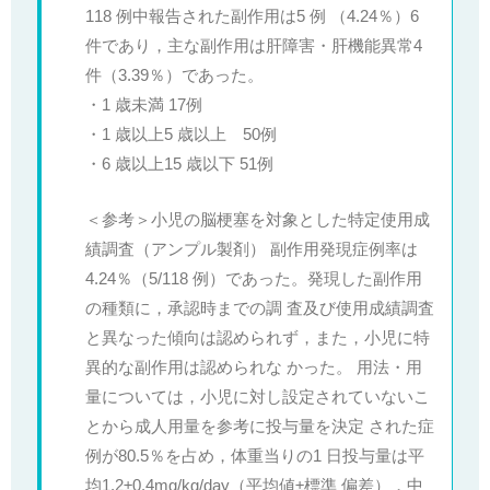
118 例中報告された副作用は5 例 （4.24％）6
件であり，主な副作用は肝障害・肝機能異常4
件（3.39％）であった。
・1 歳未満 17例
・1 歳以上5 歳以上 50例
・6 歳以上15 歳以下 51例
＜参考＞小児の脳梗塞を対象とした特定使用成
績調査（アンプル製剤） 副作用発現症例率は
4.24％（5/118 例）であった。発現した副作用
の種類に，承認時までの調 査及び使用成績調査
と異なった傾向は認められず，また，小児に特
異的な副作用は認められな かった。 用法・用
量については，小児に対し設定されていないこ
とから成人用量を参考に投与量を決定 された症
例が80.5％を占め，体重当りの1 日投与量は平
均1.2±0.4mg/kg/day（平均値±標準 偏差），中