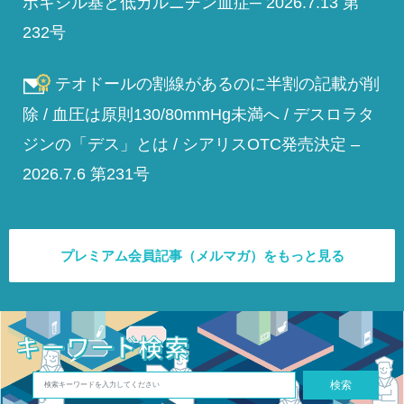
ボキシル基と低カルニチン血症─ 2026.7.13 第
232号
テオドールの割線があるのに半割の記載が削
除 / 血圧は原則130/80mmHg未満へ / デスロラタ
ジンの「デス」とは / シアリスOTC発売決定 –
2026.7.6 第231号
プレミアム会員記事（メルマガ）をもっと見る
検索