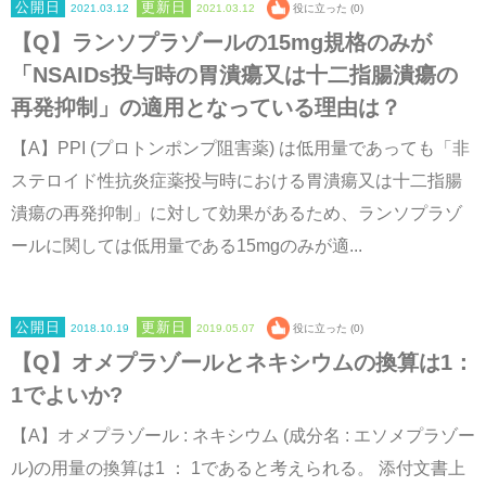
2021.03.12
2021.03.12
役に立った (0)
【Q】ランソプラゾールの15mg規格のみが
「NSAIDs投与時の胃潰瘍又は十二指腸潰瘍の
再発抑制」の適用となっている理由は？
【A】PPI (プロトンポンプ阻害薬) は低用量であっても「非
ステロイド性抗炎症薬投与時における胃潰瘍又は十二指腸
潰瘍の再発抑制」に対して効果があるため、ランソプラゾ
ールに関しては低用量である15mgのみが適...
2018.10.19
2019.05.07
役に立った (0)
【Q】オメプラゾールとネキシウムの換算は1：
1でよいか?
【A】オメプラゾール : ネキシウム (成分名 : エソメプラゾー
ル)の用量の換算は1 ： 1であると考えられる。 添付文書上