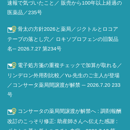
速報で気づいたこと／ 販売から100年以上経過の
医薬品／235号
骨太の方針2026と薬局／ジクトルとロコア
テープの落とし穴／ ロキソプロフェンの旧製品
名─ 2026.7.27 第234号
電子処方箋の重複チェックで加算が取れる／
リンデロン外用剤比較／Yu-先生のご主人が登場
／コンサータ薬局間譲渡が解禁 ─ 2026.7.20 233
号
コンサータの薬局間譲渡が解禁へ : 調剤報酬
改訂のこっそり修正: 助産師さんへ伝えた感謝 :