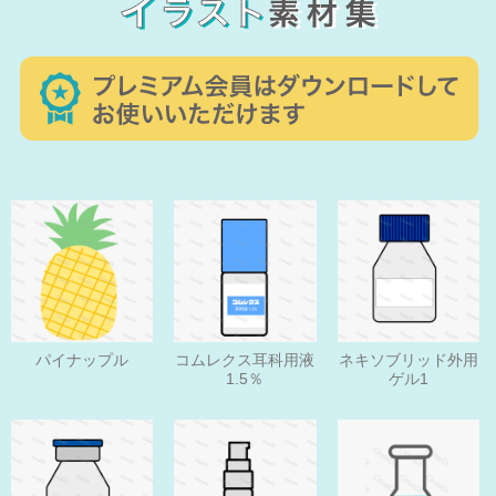
パイナップル
コムレクス耳科用液
ネキソブリッド外用
1.5％
ゲル1