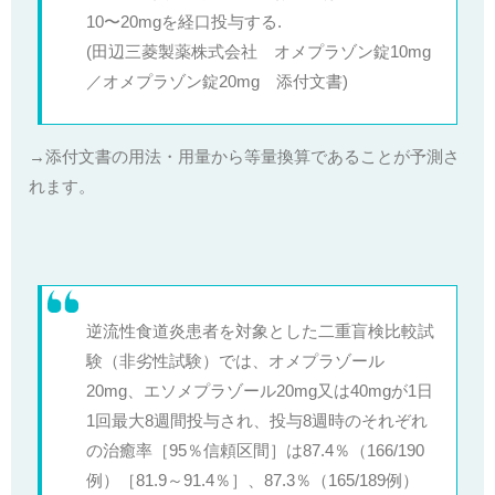
10〜20mgを経口投与する.
(田辺三菱製薬株式会社 オメプラゾン錠10mg
／オメプラゾン錠20mg 添付文書)
→添付文書の用法・用量から等量換算であることが予測さ
れます。
逆流性食道炎患者を対象とした二重盲検比較試
験（非劣性試験）では、オメプラゾール
20mg、エソメプラゾール20mg又は40mgが1日
1回最大8週間投与され、投与8週時のそれぞれ
の治癒率［95％信頼区間］は87.4％（166/190
例）［81.9～91.4％］、87.3％（165/189例）