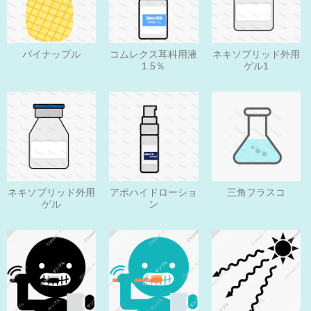
パイナップル
コムレクス耳科用液
ネキソブリッド外用
1.5％
ゲル1
ネキソブリッド外用
アポハイドローショ
三角フラスコ
ゲル
ン