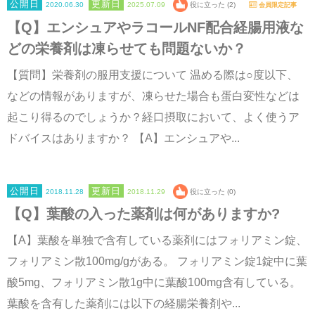
2020.06.30
2025.07.09
役に立った (2)
会員限定記事
【Q】エンシュアやラコールNF配合経腸用液な
どの栄養剤は凍らせても問題ないか？
【質問】栄養剤の服用支援について 温める際は○度以下、
などの情報がありますが、凍らせた場合も蛋白変性などは
起こり得るのでしょうか？経口摂取において、よく使うア
ドバイスはありますか？ 【A】エンシュアや...
2018.11.28
2018.11.29
役に立った (0)
【Q】葉酸の入った薬剤は何がありますか?
【A】葉酸を単独で含有している薬剤にはフォリアミン錠、
フォリアミン散100mg/gがある。 フォリアミン錠1錠中に葉
酸5mg、フォリアミン散1g中に葉酸100mg含有している。
葉酸を含有した薬剤には以下の経腸栄養剤や...