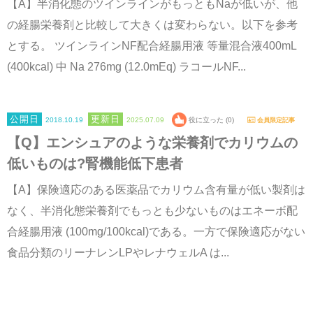
【A】半消化態のツインラインがもっともNaが低いが、他
の経腸栄養剤と比較して大きくは変わらない。以下を参考
とする。 ツインラインNF配合経腸用液 等量混合液400mL
(400kcal) 中 Na 276mg (12.0mEq) ラコールNF...
2018.10.19
2025.07.09
役に立った (0)
会員限定記事
【Q】エンシュアのような栄養剤でカリウムの
低いものは?腎機能低下患者
【A】保険適応のある医薬品でカリウム含有量が低い製剤は
なく、半消化態栄養剤でもっとも少ないものはエネーボ配
合経腸用液 (100mg/100kcal)である。一方で保険適応がない
食品分類のリーナレンLPやレナウェルA は...