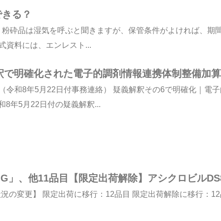
できる？
。粉砕品は湿気を呼ぶと聞きますが、保管条件がよければ、期
式資料には、エンレスト...
解釈で明確化された電子的調剤情報連携体制整備加算
（令和8年5月22日付事務連絡） 疑義解釈その6で明確化｜電
年5月22日付の疑義解釈...
G」、他11品目【限定出荷解除】アシクロビルDS
の変更】 限定出荷に移行：12品目 限定出荷解除に移行：12品目 ===