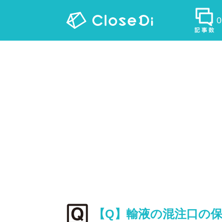
【Q】輸液の混注口の