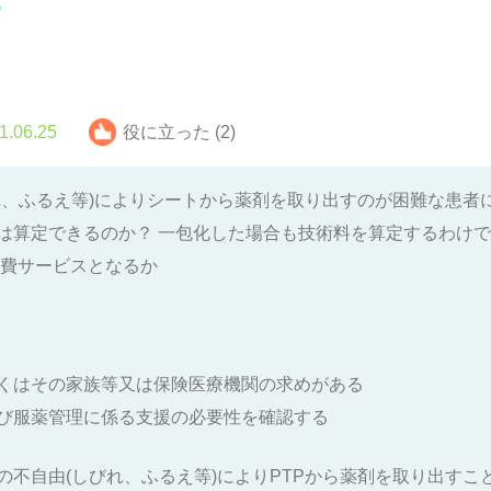
？
1.06.25
役に立った (2)
れ、ふるえ等)によりシートから薬剤を取り出すのが困難な患者に
は算定できるのか？ 一包化した場合も技術料を算定するわけ
実費サービスとなるか
くはその家族等又は保険医療機関の求めがある
び服薬管理に係る支援の必要性を確認する
の不自由(しびれ、ふるえ等)によりPTPから薬剤を取り出す