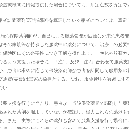
険医療機関に情報提供した場合についても、所定点数を算定で
在宅患者訪問薬剤管理指導料を算定している患者については、算定
険薬局の保険薬剤師が、自己による服薬管理が困難な外来の患
はその家族等が持参した服薬中の薬剤について、治療上の必要
た保険医にその必要性につき了解を得た上で、一包化や服薬カ
なるよう支援した場合に、「注1」及び「注2」合わせて服薬支
、患者の求めに応じて保険薬剤師が患者を訪問して服用薬の整
交通費(実費)は患家の負担とする。なお、服薬管理を容易にする
きない。
外来服薬支援を行うに当たり、患者が、当該保険薬局で調剤した
投薬された薬剤を服用していないか確認し、極力これらの薬剤も
る。また、実際にこれらの薬剤も含めて服薬支援を行う場合に