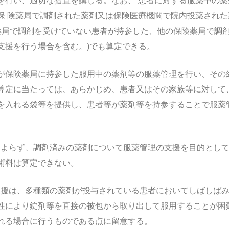
を行い、適切な措置を講じる。なお、 患者に対する服薬中の
保 険薬局で調剤された薬剤又は保険医療機関で院内投薬され
薬局で調剤を受けていない患者が持参した、他の保険薬局で調
援を行う場合を含む。)でも算定できる。
患者が保険薬局に持参した服用中の薬剤等の服薬管理を行い、そ
。算定に当たっては、あらかじめ、患者又はその家族等に対し
入れる袋等を提供し、患者等が薬剤等を持参することで服薬管
箋によらず、調剤済みの薬剤について服薬管理の支援を目的とし
術料は算定できない。
薬支援は、多種類の薬剤が投与されている患者においてしばしは
性により錠剤等を直接の被包から取り出して服用することが困
れる場合に行うものである点に留意する。