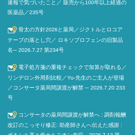
速報で気づいたこと／ 販売から100年以上経過の
医薬品／235号
骨太の方針2026と薬局／ジクトルとロコア
テープの落とし穴／ ロキソプロフェンの旧製品
名─ 2026.7.27 第234号
電子処方箋の重複チェックで加算が取れる／
リンデロン外用剤比較／Yu-先生のご主人が登場
／コンサータ薬局間譲渡が解禁 ─ 2026.7.20 233
号
コンサータの薬局間譲渡が解禁へ : 調剤報酬
改訂のこっそり修正: 助産師さんへ伝えた感謝 :