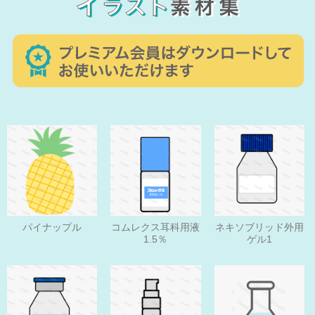
パイナップル
コムレクス耳科用液
ネキソブリッド外用
1.5％
ゲル1