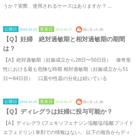
うか？実際、使用されるケースはありますか？ ...
2016.10.15
2018.06.27
役に立った (0)
【Q】妊婦 絶対過敏期と相対過敏期の期間
は？
【A】絶対過敏期（妊娠成立から28日〜50日目） 催奇形
性における最も危険な時期 相対過敏期（妊娠成立から51
日〜84日目） 口蓋や性器の分化は続いている
2016.10.15
2018.06.27
役に立った (0)
【Q】ディレグラは妊婦に投与可能か？
【A】ディレグラ (フェキソフェナジン塩酸塩/塩酸プソイド
エフェドリン) 単剤での情報はない。 以下の報告からディ