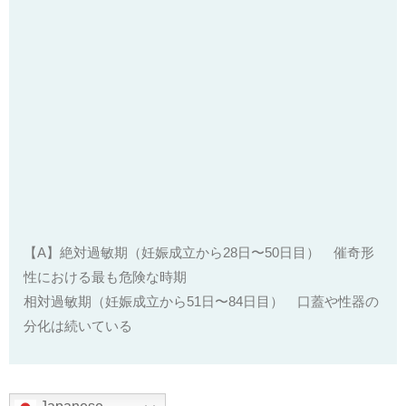
【A】絶対過敏期（妊娠成立から28日〜50日目） 催奇形
性における最も危険な時期
相対過敏期（妊娠成立から51日〜84日目） 口蓋や性器の
分化は続いている