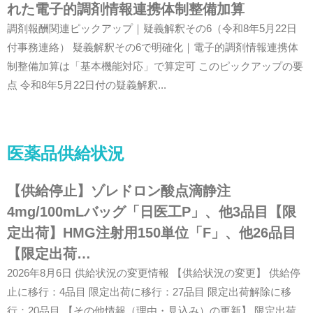
れた電子的調剤情報連携体制整備加算
調剤報酬関連ピックアップ｜疑義解釈その6（令和8年5月22日
付事務連絡） 疑義解釈その6で明確化｜電子的調剤情報連携体
制整備加算は「基本機能対応」で算定可 このピックアップの要
点 令和8年5月22日付の疑義解釈...
医薬品供給状況
【供給停止】ゾレドロン酸点滴静注
4mg/100mLバッグ「日医工P」、他3品目【限
定出荷】HMG注射用150単位「F」、他26品目
【限定出荷…
2026年8月6日 供給状況の変更情報 【供給状況の変更】 供給停
止に移行：4品目 限定出荷に移行：27品目 限定出荷解除に移
行：20品目 【その他情報（理由・見込み）の更新】 限定出荷