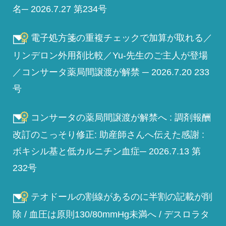
名─ 2026.7.27 第234号
電子処方箋の重複チェックで加算が取れる／
リンデロン外用剤比較／Yu-先生のご主人が登場
／コンサータ薬局間譲渡が解禁 ─ 2026.7.20 233
号
コンサータの薬局間譲渡が解禁へ : 調剤報酬
改訂のこっそり修正: 助産師さんへ伝えた感謝 :
ボキシル基と低カルニチン血症─ 2026.7.13 第
232号
テオドールの割線があるのに半割の記載が削
除 / 血圧は原則130/80mmHg未満へ / デスロラタ