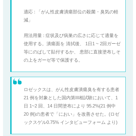
適応 : 「がん性皮膚潰瘍部位の殺菌・臭気の軽
減」
用法用量 : 症状及び病巣の広さに応じて適量を
使用する。潰瘍面を 清拭後、 1日1 ~ 2回ガーゼ
等にのばして貼付するか、 患部に直接塗布しそ
の上をガーゼ等で保護する。
ロゼックスは、がん性皮膚潰瘍臭を有する患者
21 例を対象とした国内第III相試験において、1
日 1~2 回、14 日間塗布により 95.2%(21 例中
20 例)の患者で「におい」を改善させた。(ロゼ
ックスゲル0.75% インタビューフォーム より)