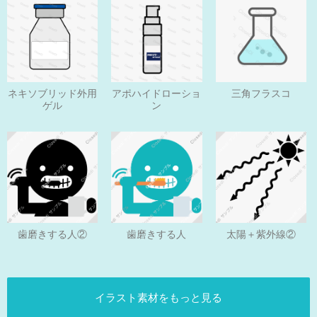
ネキソブリッド外用
アポハイドローショ
三角フラスコ
ゲル
ン
歯磨きする人
歯磨きする人②
太陽＋紫外線②
イラスト素材をもっと見る