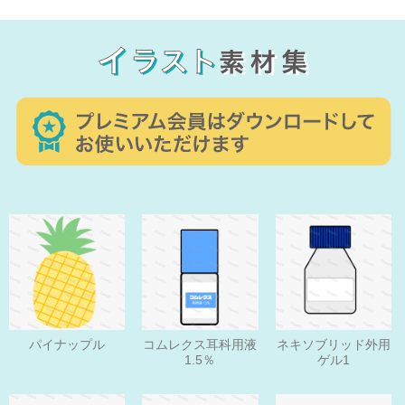
パイナップル
コムレクス耳科用液
ネキソブリッド外用
1.5％
ゲル1