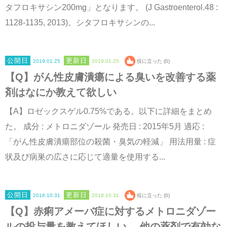
タフロキサシン200mg」となります。 (J Gastroenterol.48 :
1128-1135, 2013)。シタフロキサシンの...
2019.01.25
2019.01.25
役に立った (0)
【Q】がん性皮膚潰瘍による臭いを改善する薬
剤はなにか教えて欲しい
【A】ロゼックスゲル0.75%である。以下に詳細をまとめ
た。 成分 : メトロニダゾール 発売日 : 2015年5月 適応 :
「がん性皮膚潰瘍部位の殺菌・臭気の軽減」 用法用量 : 症
状及び病巣の広さに応じて適量を使用する...
2018.10.31
2018.10.31
役に立った (0)
【Q】赤痢アメーバ症に対するメトロニダゾー
ルの投与量を教えてほしい。 他の薬剤で有効な