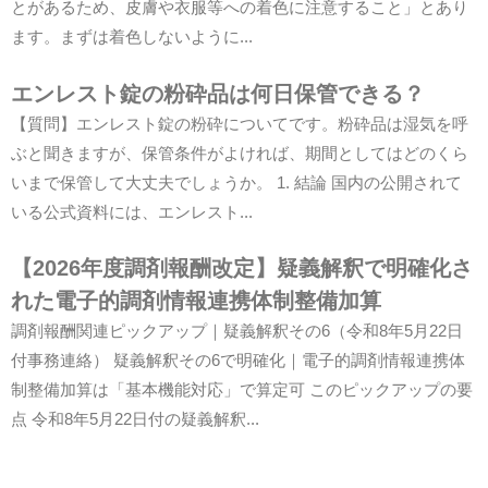
とがあるため、皮膚や衣服等への着色に注意すること」とあり
ます。まずは着色しないように...
エンレスト錠の粉砕品は何日保管できる？
【質問】エンレスト錠の粉砕についてです。粉砕品は湿気を呼
ぶと聞きますが、保管条件がよければ、期間としてはどのくら
いまで保管して大丈夫でしょうか。 1. 結論 国内の公開されて
いる公式資料には、エンレスト...
【2026年度調剤報酬改定】疑義解釈で明確化さ
れた電子的調剤情報連携体制整備加算
調剤報酬関連ピックアップ｜疑義解釈その6（令和8年5月22日
付事務連絡） 疑義解釈その6で明確化｜電子的調剤情報連携体
制整備加算は「基本機能対応」で算定可 このピックアップの要
点 令和8年5月22日付の疑義解釈...