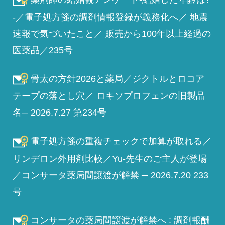
-／電子処方箋の調剤情報登録が義務化へ／ 地震
速報で気づいたこと／ 販売から100年以上経過の
医薬品／235号
骨太の方針2026と薬局／ジクトルとロコア
テープの落とし穴／ ロキソプロフェンの旧製品
名─ 2026.7.27 第234号
電子処方箋の重複チェックで加算が取れる／
リンデロン外用剤比較／Yu-先生のご主人が登場
／コンサータ薬局間譲渡が解禁 ─ 2026.7.20 233
号
コンサータの薬局間譲渡が解禁へ : 調剤報酬