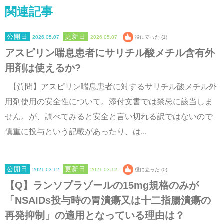
関連記事
2026.05.07
2026.05.07
役に立った (1)
アスピリン喘息患者にサリチル酸メチル含有外
用剤は使えるか?
【質問】アスピリン喘息患者に対するサリチル酸メチル外
用剤使用の安全性について。添付文書では禁忌に該当しま
せん。が、調べてみると安全と言い切れる訳ではないので
慎重に投与という記載があったり、は...
2021.03.12
2021.03.12
役に立った (0)
【Q】ランソプラゾールの15mg規格のみが
「NSAIDs投与時の胃潰瘍又は十二指腸潰瘍の
再発抑制」の適用となっている理由は？