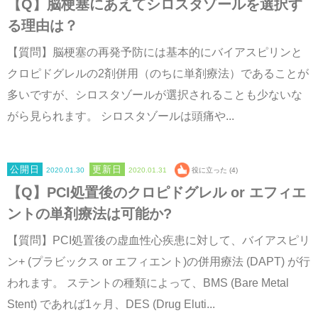
【Q】脳梗塞にあえてシロスタゾールを選択す
る理由は？
【質問】脳梗塞の再発予防には基本的にバイアスピリンと
クロピドグレルの2剤併用（のちに単剤療法）であることが
多いですが、シロスタゾールが選択されることも少ないな
がら見られます。 シロスタゾールは頭痛や...
2020.01.30
2020.01.31
役に立った (4)
【Q】PCI処置後のクロピドグレル or エフィエ
ントの単剤療法は可能か?
【質問】PCI処置後の虚血性心疾患に対して、バイアスピリ
ン+ (プラビックス or エフィエント)の併用療法 (DAPT) が行
われます。 ステントの種類によって、BMS (Bare Metal
Stent) であれば1ヶ月、DES (Drug Eluti...