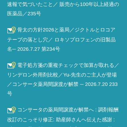
速報で気づいたこと／ 販売から100年以上経過の
医薬品／235号
骨太の方針2026と薬局／ジクトルとロコア
テープの落とし穴／ ロキソプロフェンの旧製品
名─ 2026.7.27 第234号
電子処方箋の重複チェックで加算が取れる／
リンデロン外用剤比較／Yu-先生のご主人が登場
／コンサータ薬局間譲渡が解禁 ─ 2026.7.20 233
号
コンサータの薬局間譲渡が解禁へ : 調剤報酬
改訂のこっそり修正: 助産師さんへ伝えた感謝 :