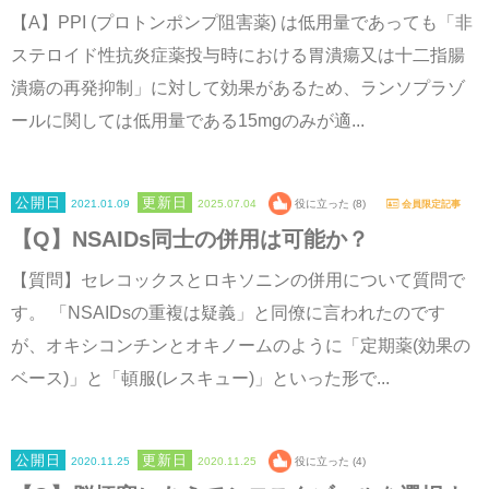
【A】PPI (プロトンポンプ阻害薬) は低用量であっても「非
ステロイド性抗炎症薬投与時における胃潰瘍又は十二指腸
潰瘍の再発抑制」に対して効果があるため、ランソプラゾ
ールに関しては低用量である15mgのみが適...
2021.01.09
2025.07.04
役に立った (8)
会員限定記事
【Q】NSAIDs同士の併用は可能か？
【質問】セレコックスとロキソニンの併用について質問で
す。 「NSAIDsの重複は疑義」と同僚に言われたのです
が、オキシコンチンとオキノームのように「定期薬(効果の
ベース)」と「頓服(レスキュー)」といった形で...
2020.11.25
2020.11.25
役に立った (4)