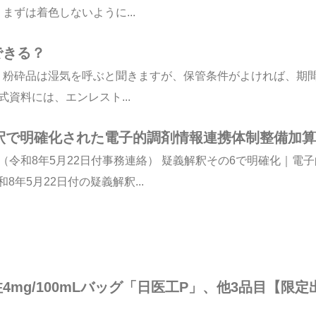
ずは着色しないように...
できる？
。粉砕品は湿気を呼ぶと聞きますが、保管条件がよければ、期
式資料には、エンレスト...
解釈で明確化された電子的調剤情報連携体制整備加算
（令和8年5月22日付事務連絡） 疑義解釈その6で明確化｜電
年5月22日付の疑義解釈...
mg/100mLバッグ「日医工P」、他3品目【限定出