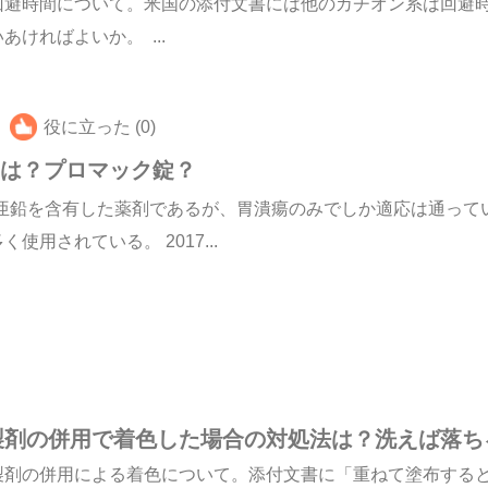
回避時間について。米国の添付文書には他のカチオン系は回避
ければよいか。 ...
役に立った (0)
剤は？プロマック錠？
、亜鉛を含有した薬剤であるが、胃潰瘍のみでしか適応は通っていな
用されている。 2017...
製剤の併用で着色した場合の対処法は？洗えば落ち
製剤の併用による着色について。添付文書に「重ねて塗布する