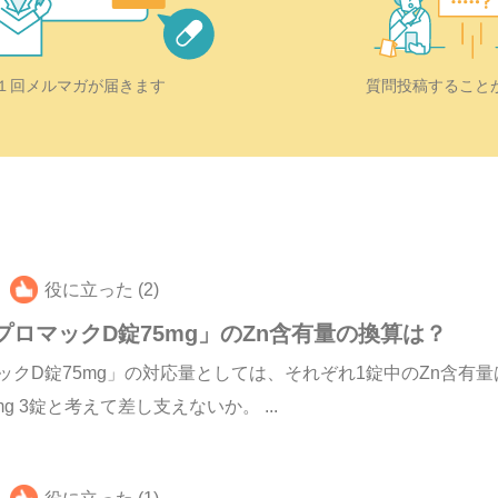
質問投稿すること
１回メルマガが届きます
役に立った (2)
プロマックD錠75mg」のZn含有量の換算は？
クD錠75mg」の対応量としては、それぞれ1錠中のZn含有量は5
g 3錠と考えて差し支えないか。 ...