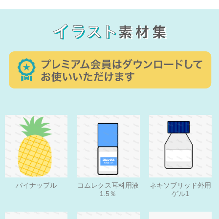
パイナップル
コムレクス耳科用液
ネキソブリッド外用
1.5％
ゲル1