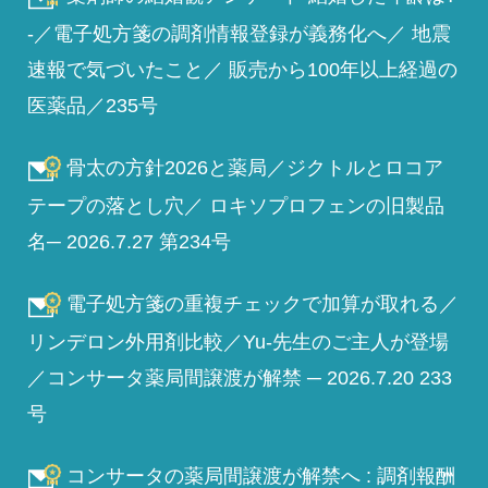
-／電子処方箋の調剤情報登録が義務化へ／ 地震
速報で気づいたこと／ 販売から100年以上経過の
医薬品／235号
骨太の方針2026と薬局／ジクトルとロコア
テープの落とし穴／ ロキソプロフェンの旧製品
名─ 2026.7.27 第234号
電子処方箋の重複チェックで加算が取れる／
リンデロン外用剤比較／Yu-先生のご主人が登場
／コンサータ薬局間譲渡が解禁 ─ 2026.7.20 233
号
コンサータの薬局間譲渡が解禁へ : 調剤報酬