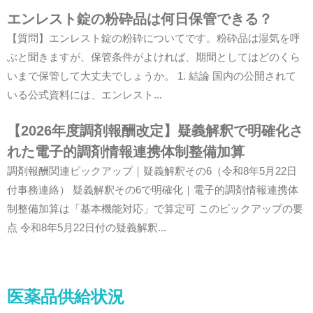
エンレスト錠の粉砕品は何日保管できる？
【質問】エンレスト錠の粉砕についてです。粉砕品は湿気を呼
ぶと聞きますが、保管条件がよければ、期間としてはどのくら
いまで保管して大丈夫でしょうか。 1. 結論 国内の公開されて
いる公式資料には、エンレスト...
【2026年度調剤報酬改定】疑義解釈で明確化さ
れた電子的調剤情報連携体制整備加算
調剤報酬関連ピックアップ｜疑義解釈その6（令和8年5月22日
付事務連絡） 疑義解釈その6で明確化｜電子的調剤情報連携体
制整備加算は「基本機能対応」で算定可 このピックアップの要
点 令和8年5月22日付の疑義解釈...
医薬品供給状況