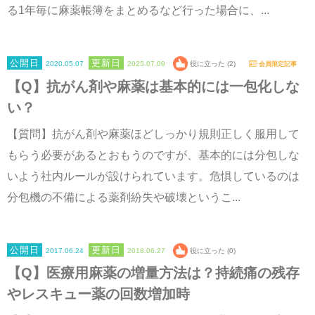
る1年毎に麻薬帳簿をまとめるなど行った場合に、...
2020.05.07
2025.07.09
役に立った (2)
会員限定記事
【Q】抗がん剤や麻薬は基本的には一包化しな
い？
【質問】抗がん剤や麻薬ほどしっかり規則正しく服用して
もらう必要があるとおもうのですが、基本的には分包しな
いよう社内ルールが設けられています。危惧しているのは
分包機の不備による薬剤紛失や破壊というこ...
2017.06.24
2018.06.27
役に立った (0)
【Q】医療用麻薬の増量方法は？持続痛の残存
やレスキュー薬の回数増加時