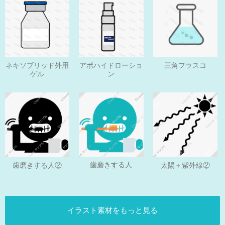
ネキソブリッド外用
アポハイドローショ
三角フラスコ
ゲル
ン
歯磨きする人
歯磨きする人②
太陽＋紫外線②
イラスト素材をもっと見る