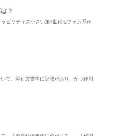
率は？
ラビリティの小さい第3世代セフェム系が
ついて、添付文書等に記載があり、かつ作用
して、「未変化体自体に色がある」、「代謝