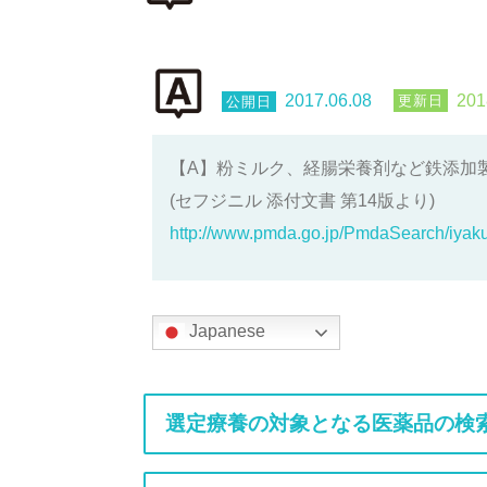
2017.06.08
201
【A】粉ミルク、経腸栄養剤など鉄添加
(セフジニル 添付文書 第14版より)
http://www.pmda.go.jp/PmdaSearch/iy
Japanese
選定療養の対象となる医薬品の検