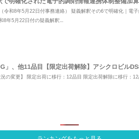
解釈で明確化された電子的調剤情報連携体制整備加算
（令和8年5月22日付事務連絡） 疑義解釈その6で明確化｜電
年5月22日付の疑義解釈...
G」、他11品目【限定出荷解除】アシクロビルDS
の変更】 限定出荷に移行：12品目 限定出荷解除に移行：12品目 ===
ランキングをもっと見る