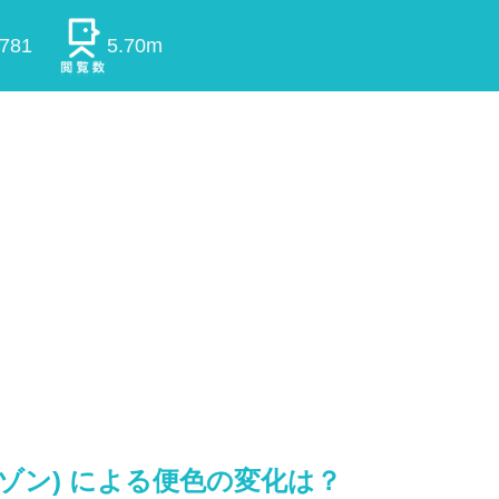
0781
5.70m
フゾン) による便色の変化は？