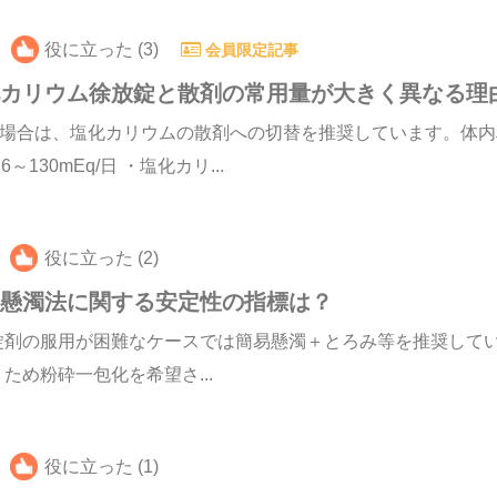
役に立った (3)
会員限定記事
化カリウム徐放錠と散剤の常用量が大きく異なる理
た場合は、塩化カリウムの散剤への切替を推奨しています。体
30mEq/日 ・塩化カリ...
役に立った (2)
易懸濁法に関する安定性の指標は？
錠剤の服用が困難なケースでは簡易懸濁＋とろみ等を推奨して
め粉砕一包化を希望さ...
役に立った (1)