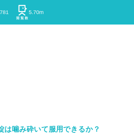
0781
5.70m
R錠は噛み砕いて服用できるか？