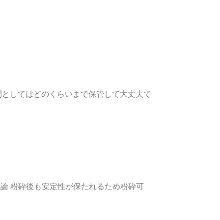
間としてはどのくらいまで保管して大丈夫で
/ 1. 結論 粉砕後も安定性が保たれるため粉砕可