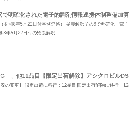
解釈で明確化された電子的調剤情報連携体制整備加算
（令和8年5月22日付事務連絡） 疑義解釈その6で明確化｜電
年5月22日付の疑義解釈...
G」、他11品目【限定出荷解除】アシクロビルDS
の変更】 限定出荷に移行：12品目 限定出荷解除に移行：12品目 ===