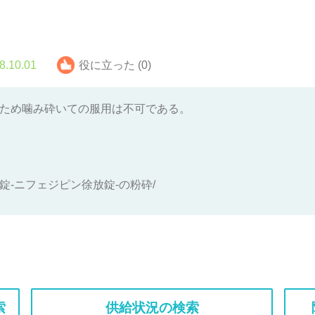
8.10.01
役に立った (0)
るため噛み砕いての服用は不可である。
ラートｃr錠-ニフェジピン徐放錠-の粉砕/
索
供給状況の検索