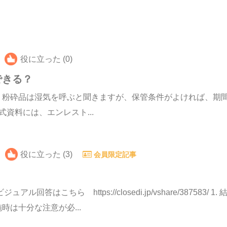
役に立った (0)
できる？
。粉砕品は湿気を呼ぶと聞きますが、保管条件がよければ、期
式資料には、エンレスト...
役に立った (3)
会員限定記事
答はこちら https://closedi.jp/vshare/387583
は十分な注意が必...