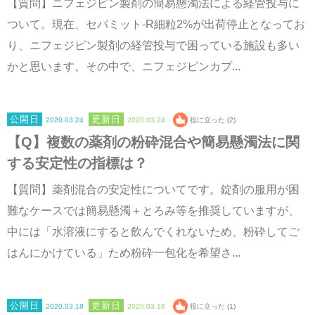
【質問】ニフェジピン製剤の簡易懸濁法による経管投与に
ついて。現在、セパミット-R細粒2%が出荷停止となってお
り、ニフェジピン製剤の経管投与で困っている施設も多い
かと思います。その中で、ニフェジピンカプ...
2020.03.24
2020.03.24
役に立った (2)
【Q】複数の薬剤の粉砕混合や簡易懸濁法に関
する安定性の指標は？
【質問】薬剤混合の安定性についてです。錠剤の服用が困
難なケースでは簡易懸濁＋とろみ等を推奨していますが、
中には「水溶液にすると飲んでくれないため、粉砕してご
はんにかけている」ため粉砕一包化を希望さ...
2020.03.18
2020.03.18
役に立った (1)