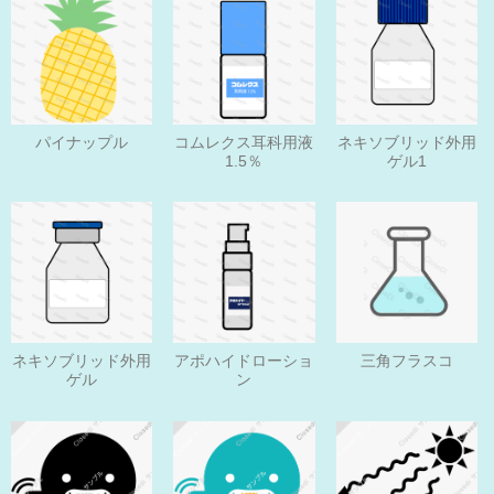
パイナップル
コムレクス耳科用液
ネキソブリッド外用
1.5％
ゲル1
ネキソブリッド外用
アポハイドローショ
三角フラスコ
ゲル
ン