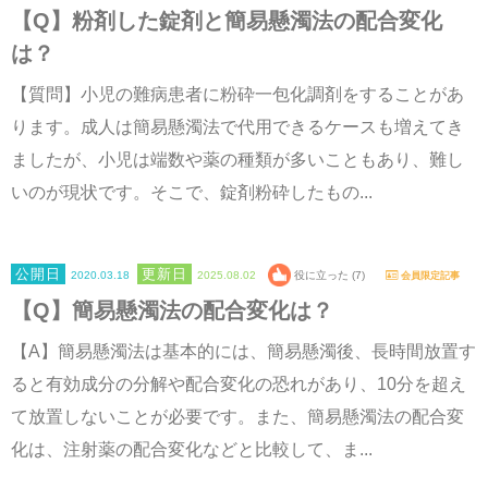
【Q】粉剤した錠剤と簡易懸濁法の配合変化
は？
【質問】小児の難病患者に粉砕一包化調剤をすることがあ
ります。成人は簡易懸濁法で代用できるケースも増えてき
ましたが、小児は端数や薬の種類が多いこともあり、難し
いのが現状です。そこで、錠剤粉砕したもの...
2020.03.18
2025.08.02
役に立った (7)
会員限定記事
【Q】簡易懸濁法の配合変化は？
【A】簡易懸濁法は基本的には、簡易懸濁後、長時間放置す
ると有効成分の分解や配合変化の恐れがあり、10分を超え
て放置しないことが必要です。また、簡易懸濁法の配合変
化は、注射薬の配合変化などと比較して、ま...