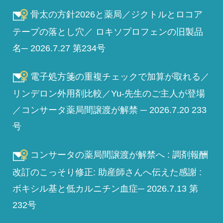
骨太の方針2026と薬局／ジクトルとロコア
テープの落とし穴／ ロキソプロフェンの旧製品
名─ 2026.7.27 第234号
電子処方箋の重複チェックで加算が取れる／
リンデロン外用剤比較／Yu-先生のご主人が登場
／コンサータ薬局間譲渡が解禁 ─ 2026.7.20 233
号
コンサータの薬局間譲渡が解禁へ : 調剤報酬
改訂のこっそり修正: 助産師さんへ伝えた感謝 :
ボキシル基と低カルニチン血症─ 2026.7.13 第
232号