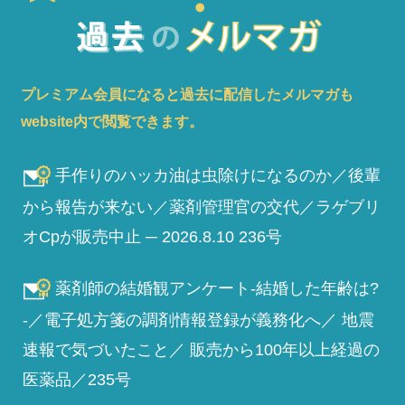
プレミアム会員になると過去に配信したメルマガも
website内で閲覧できます。
手作りのハッカ油は虫除けになるのか／後輩
から報告が来ない／薬剤管理官の交代／ラゲブリ
オCpが販売中止 ─ 2026.8.10 236号
薬剤師の結婚観アンケート-結婚した年齢は?
-／電子処方箋の調剤情報登録が義務化へ／ 地震
速報で気づいたこと／ 販売から100年以上経過の
医薬品／235号