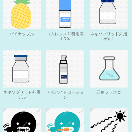
パイナップル
コムレクス耳科用液
ネキソブリッド外用
1.5％
ゲル1
ネキソブリッド外用
アポハイドローショ
三角フラスコ
ゲル
ン