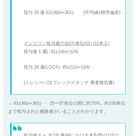
投与 26 週 61±36(n=301) (平均値±標準偏差)
インスリン投与量の合計(単位/日) (日本人)
投与後 1 週)
41±18(n=124)
投与 26 週(LOCF)
45±21(n=124)
(トレシーバ注フレックスタッチ 審査報告書)
→ 61±36(n=301) ‥ 25〜97単位の間に約70%。約100単位
まで投与された被験者がいることがわかります。
投与後 6 ヵ 月(26 週)時における本剤群の1日の