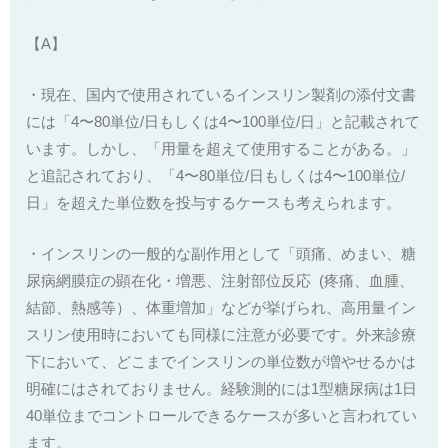
【A】
・現在、国内で使用されているインスリン製剤の添付文書
には「4〜80単位/日もしくは4〜100単位/日」と記載されて
います。しかし、「用量を超えて使用することがある。」
と追記されており、「4〜80単位/日もしくは4〜100単位/
日」を超えた単位数を投与するケースも考えられます。
・インスリンの一般的な副作用として「頭痛、めまい、糖
尿病網膜症の顕在化・増悪、注射部位反応
(疼痛、血腫、
結節、熱感等）、体重増加」などが挙げられ、高用量イン
スリン使用時においても同様に注意が必要です。外来診療
下において、どこまでインスリンの単位数が増やせるかは
明確にはされておりません。経験測的には1型糖尿病は1日
40単位までコントロールできるケースが多いと言われてい
ます。