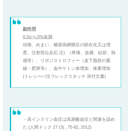
副作用
0.3から5%未満
頭痛、めまい、糖尿病網膜症の顕在化又は増
悪、注射部位反応 注)
（疼痛、血腫、結節、熱
感等）、リポジストロフィー（皮下脂肪の萎
縮・肥厚等）、血中ケトン体増加、体重増加
(トレシーバ注フレックスタッチ 添付文書)
・高インスリン血症は高尿酸血症と関連を認め
た (人間ドック 27 (3) , 75-82, 2012)