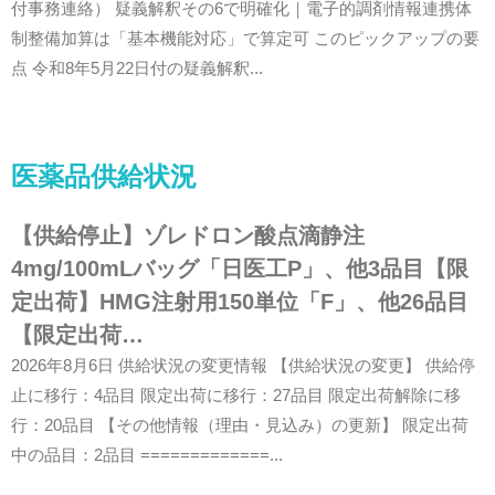
付事務連絡） 疑義解釈その6で明確化｜電子的調剤情報連携体
制整備加算は「基本機能対応」で算定可 このピックアップの要
点 令和8年5月22日付の疑義解釈...
医薬品供給状況
【供給停止】ゾレドロン酸点滴静注
4mg/100mLバッグ「日医工P」、他3品目【限
定出荷】HMG注射用150単位「F」、他26品目
【限定出荷…
2026年8月6日 供給状況の変更情報 【供給状況の変更】 供給停
止に移行：4品目 限定出荷に移行：27品目 限定出荷解除に移
行：20品目 【その他情報（理由・見込み）の更新】 限定出荷
中の品目：2品目 =============...