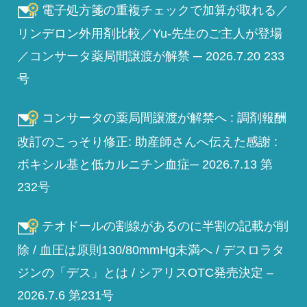
電子処方箋の重複チェックで加算が取れる／
リンデロン外用剤比較／Yu-先生のご主人が登場
／コンサータ薬局間譲渡が解禁 ─ 2026.7.20 233
号
コンサータの薬局間譲渡が解禁へ : 調剤報酬
改訂のこっそり修正: 助産師さんへ伝えた感謝 :
ボキシル基と低カルニチン血症─ 2026.7.13 第
232号
テオドールの割線があるのに半割の記載が削
除 / 血圧は原則130/80mmHg未満へ / デスロラタ
ジンの「デス」とは / シアリスOTC発売決定 –
2026.7.6 第231号