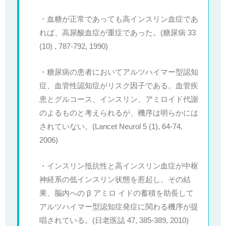
・血糖が正常であっても高インスリン血症であ
れば、高尿酸血症が重症であった。(糖尿病 33
(10) , 787-792, 1990)
・糖尿病の患者においてアルツハイマー型認知
症、血管性認知症がリスク因子である。血管疾
患とグルコース、インスリン、アミロイド代謝
のよるものと考えられるが、機序は明らかには
されていない。(Lancet Neurol 5 (1), 64-74,
2006)
・インスリン抵抗性と高インスリン血症が中枢
神経系の低インスリン状態を惹起し、その結
果、脳内への β アミロ イドの蓄積を助長して
アルツハイマー型認知症発症に関わる機序が提
唱されている。(日老医誌 47, 385-389, 2010)