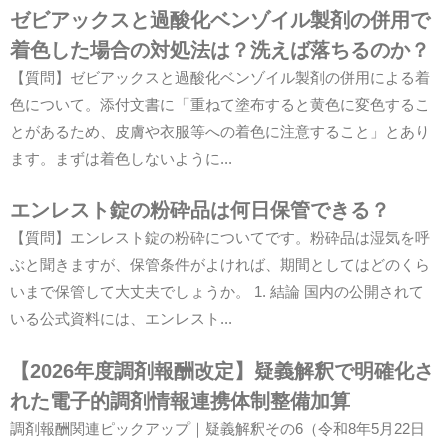
ゼビアックスと過酸化ベンゾイル製剤の併用で
着色した場合の対処法は？洗えば落ちるのか？
【質問】ゼビアックスと過酸化ベンゾイル製剤の併用による着
色について。添付文書に「重ねて塗布すると黄色に変色するこ
とがあるため、皮膚や衣服等への着色に注意すること」とあり
ます。まずは着色しないように...
エンレスト錠の粉砕品は何日保管できる？
【質問】エンレスト錠の粉砕についてです。粉砕品は湿気を呼
ぶと聞きますが、保管条件がよければ、期間としてはどのくら
いまで保管して大丈夫でしょうか。 1. 結論 国内の公開されて
いる公式資料には、エンレスト...
【2026年度調剤報酬改定】疑義解釈で明確化さ
れた電子的調剤情報連携体制整備加算
調剤報酬関連ピックアップ｜疑義解釈その6（令和8年5月22日