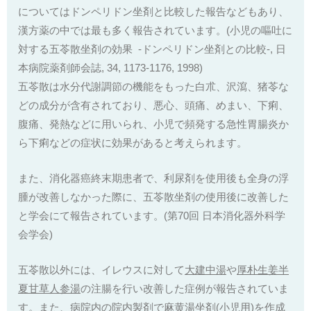
についてはドンペリドン坐剤と比較した報告などもあり、
漢方薬の中では最も多く報告されています。(小児の嘔吐に
対する五苓散坐剤の効果 -ドンペリドン坐剤との比較-, 日
本病院薬剤師会誌, 34, 1173-1176, 1998)
五苓散は水分代謝調節の機能をもった白朮、沢瀉、猪苓な
どの成分が含有されており、悪心、頭痛、めまい、下痢、
腹痛、発熱などに用いられ、小児で頻発する急性胃腸炎か
ら下痢などの症状に効果があると考えられます。
また、消化器癌終末期患者で、利尿剤を使用後も全身の浮
腫が改善しなかった際に、五苓散坐剤の使用後に改善した
と学会にて報告されています。(第70回 日本消化器外科学
会学会)
五苓散以外には、イレウスに対して
大建中湯
や
厚朴生姜半
夏甘草人参湯
の注腸を行い改善した症例が報告されていま
す。また、病院内の院内製剤で
麻黄湯
坐剤(小児用)を作成