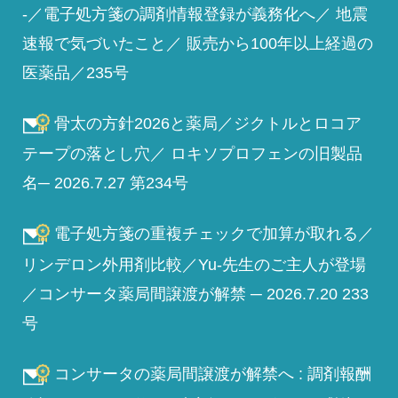
-／電子処方箋の調剤情報登録が義務化へ／ 地震
速報で気づいたこと／ 販売から100年以上経過の
医薬品／235号
骨太の方針2026と薬局／ジクトルとロコア
テープの落とし穴／ ロキソプロフェンの旧製品
名─ 2026.7.27 第234号
電子処方箋の重複チェックで加算が取れる／
リンデロン外用剤比較／Yu-先生のご主人が登場
／コンサータ薬局間譲渡が解禁 ─ 2026.7.20 233
号
コンサータの薬局間譲渡が解禁へ : 調剤報酬