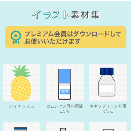
パイナップル
コムレクス耳科用液
ネキソブリッド外用
1.5％
ゲル1