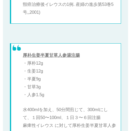
頸癌治療後イレウスの1例. 産婦の進歩第53巻5
号,,2001)
厚朴生姜半夏甘草人参湯注腸
・厚朴12g
・生姜12g
・半夏9g
・甘草3g
・人参1.5g
水400mlを加え、50分間煎じて、300mlにし
て、１回50〜100ml、１日３〜６回注腸
麻痺性イレウス に対して厚朴生姜半夏甘草人参