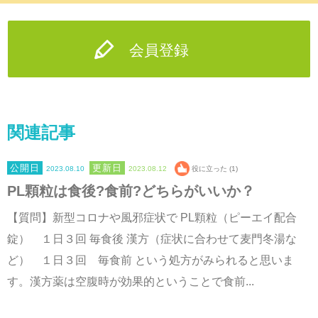
会員登録
関連記事
2023.08.10
2023.08.12
役に立った (1)
PL顆粒は食後?食前?どちらがいいか？
【質問】新型コロナや風邪症状で PL顆粒（ピーエイ配合
錠） １日３回 毎食後 漢方（症状に合わせて麦門冬湯な
ど） １日３回 毎食前 という処方がみられると思いま
す。漢方薬は空腹時が効果的ということで食前...