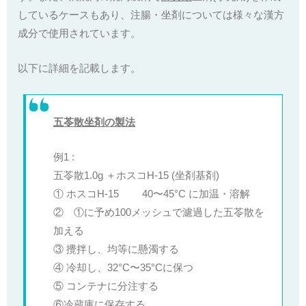
しているケースもあり、注腸・坐剤については様々な漢方
成分で使用されています。
以下に詳細を記載します。
五苓散坐剤の製法
例1 :
五苓散1.0g ＋ホスコH-15 (坐剤基剤)
① ホスコH-15 40〜45°C に加温・溶解
② ①に予め100メッシュで濾過した五苓散を
加える
③ 攪拌し、均等に懸濁する
④ 冷却し、32°C〜35°Cに保つ
⑤ コンテナに分注する
⑥冷蔵庫に保存する