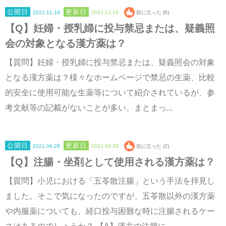
2021.11.19
2021.11.19
役に立った (6)
【Q】妊婦・授乳婦に投与禁忌または、疑義照
会の対象となる漢方薬は？
【質問】妊婦・授乳婦に投与禁忌または、疑義照会の対象
となる漢方薬は？様々なホームページで禁忌の生薬、比較
的安全に使用可能な生薬等について紹介されているが、参
考文献等の記載がないことが多い。まとまっ...
2021.06.28
2021.06.28
役に立った (2)
【Q】注腸・坐剤として使用される漢方薬は？
【質問】小児における「五苓散注腸」という手法を拝見し
ました。そこで気になったのですが、五苓散以外の漢方薬
や内服薬についても、経口投与困難な時に注腸されるケー