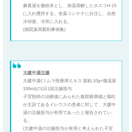
麻黄湯を微粉末とし、加温溶解したホスコH-15
に入れ攪拌する。坐薬コンテナに分注し、自然
冷却後、冷所に入れる。
(病院薬局製剤事例集)
大建中湯注腸
大建中湯(ツムラ医療用エキス 穎粒:10g+微温湯
100ml)の1日1回注腸投与
子宮頸癌の治療後にみられた腹部膨満感と嘔吐
が主訴であるイレウスの患者に対して、大建中
湯の注腸投与が有用であったと報告されてい
る。
(大建中湯の注腸投与が有用と考えられた子宮