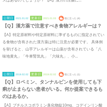
スはあるのでしょうか？ 【A】漢方の注腸に...
2021.01.02
2021.01.03
役に立った (4)
【Q】漢方薬で注意すべき食物アレルギーは？
【A】特定原材料や特定原材料に準ずるものに指定されてい
る食物が含有された漢方薬は特に注意が必要です。 具体例
を挙げると、山芋アレルギーは山薬が含有されている「八
味地黄丸」「牛車腎気丸」「六味丸」、小...
2019.02.02
2019.02.02
役に立った (1)
【Q】ロペミン、タンナルビンを使用しても下
痢が止まらない患者がいる。何か提案できるも
のはあるか。
【A】ブチルスコポラミン臭化物錠10mg、コデインリン酸