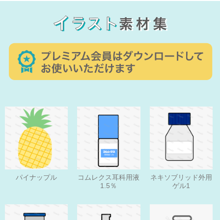
パイナップル
コムレクス耳科用液
ネキソブリッド外用
1.5％
ゲル1