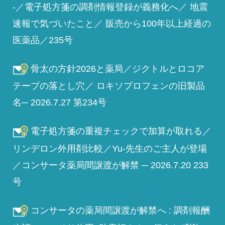
-／電子処方箋の調剤情報登録が義務化へ／ 地震
速報で気づいたこと／ 販売から100年以上経過の
医薬品／235号
骨太の方針2026と薬局／ジクトルとロコア
テープの落とし穴／ ロキソプロフェンの旧製品
名─ 2026.7.27 第234号
電子処方箋の重複チェックで加算が取れる／
リンデロン外用剤比較／Yu-先生のご主人が登場
／コンサータ薬局間譲渡が解禁 ─ 2026.7.20 233
号
コンサータの薬局間譲渡が解禁へ : 調剤報酬